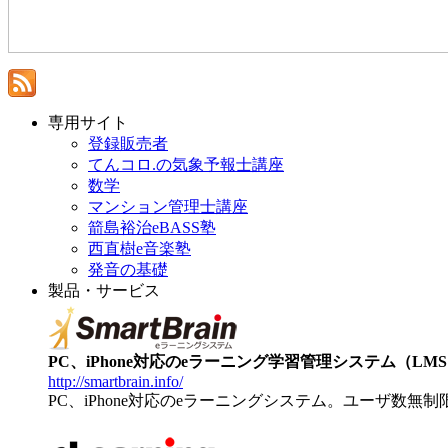
専用サイト
登録販売者
てんコロ.の気象予報士講座
数学
マンション管理士講座
箭島裕治eBASS塾
西直樹e音楽塾
発音の基礎
製品・サービス
PC、iPhone対応のeラーニング学習管理システム（LMS）【
http://smartbrain.info/
PC、iPhone対応のeラーニングシステム。ユーザ数無