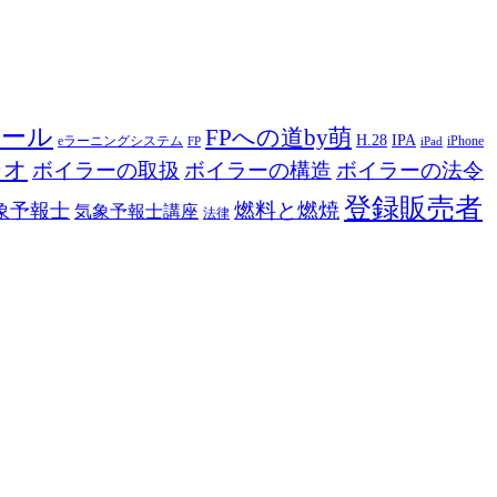
ツール
FPへの道by萌
H.28
IPA
eラーニングシステム
iPhone
FP
iPad
ジオ
ボイラーの取扱
ボイラーの構造
ボイラーの法令
登録販売者
燃料と燃焼
象予報士
気象予報士講座
法律