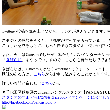
Twitterの投稿を読み上げながら、ラジオが進んでいきま
スタジオの感想をきくと、「機材がすべてそろっているし、
こうした意見をもとに、もっと快適なスタジオ、使いやすい
また、今回はUstreamでしたが、私たちキバンインターナショ
「
きばらじ
」をやっていますので、こちらも自分たちででき
きばらじは、UstreamではなくWatershed（ウォーターシェ
興味のある方は、
こちら
からお申し込みすることができます
詳しいお問い合わせは
こちら
から
▼千代田区秋葉原のUstreamレンタルスタジオ【PANDA STU
スタジオの詳細・活動記録はfacebookファンページに公開
http://facebook.com/pandastudio.tv