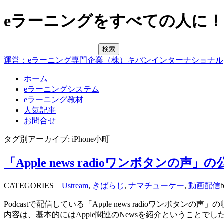
eラーニングをすべての人に！blo
運営：eラーニング専門企業（株）キバンインターナショナル
ホーム
eラーニングシステム
eラーニング教材
人気記事
お問合せ
タグ別アーカイブ: iPhone小町
「Apple news radioワンボタンの
CATEGORIES
Ustream
,
きばらじ
,
ナマチューケー
,
動画配信
b
Podcastで配信している「Apple news radioワンボタンの声
内容は、基本的にはApple関連のNewsを紹介ということ