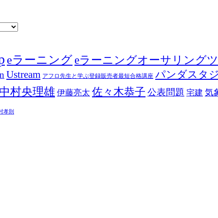
p
eラーニング
eラーニングオーサリング
Ustream
パンダスタ
in
アフロ先生と学ぶ登録販売者最短合格講座
中村央理雄
佐々木恭子
公表問題
伊藤亮太
気
宅建
村孝則