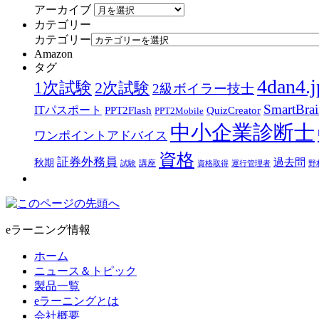
アーカイブ
カテゴリー
カテゴリー
Amazon
タグ
4dan4.j
1次試験
2次試験
2級ボイラー技士
SmartBra
ITパスポート
PPT2Flash
QuizCreator
PPT2Mobile
中小企業診断士
ワンポイントアドバイス
資格
証券外務員
過去問
秋期
講座
試験
資格取得
運行管理者
野
eラーニング情報
ホーム
ニュース＆トピック
製品一覧
eラーニングとは
会社概要