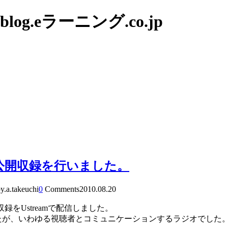
g.eラーニング.co.jp
声」の公開収録を行いました。
y.a.takeuchi
0
Comments
2010.08.20
」の収録をUstreamで配信しました。
でしたが、いわゆる視聴者とコミュニケーションするラジオでした