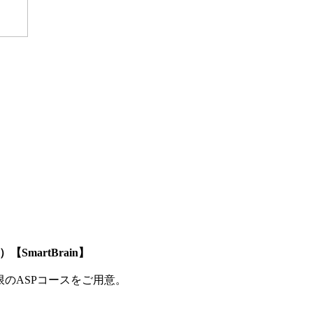
SmartBrain】
制限のASPコースをご用意。