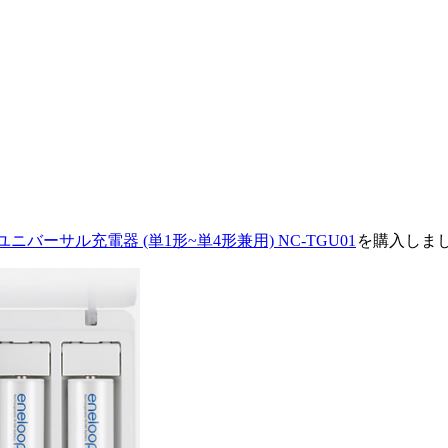
ズ ユニバーサル充電器 (単1形~単4形兼用) NC-TGU01
を購入しま