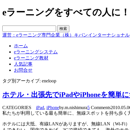
eラーニングをすべての人に！blo
運営：eラーニング専門企業（株）キバンインターナショナル
ホーム
eラーニングシステム
eラーニング教材
人気記事
お問合せ
タグ別アーカイブ: eneloop
ホテル・出張先でiPadやiPhoneを簡単に
CATEGORIES
iPad
,
iPhone
by.m.nishimura
5
Comments
2010.05.0
私たちが利用している最も簡単に、無線スポットを持ち歩く方法を紹
ホテルには大抵、有線LANがありますが、無線LAN（Wi-Fi
もできない。国内であれば、3Gで接続できても、海外のホテ