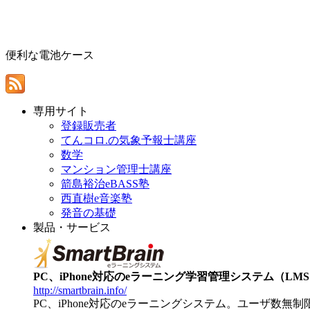
便利な電池ケース
専用サイト
登録販売者
てんコロ.の気象予報士講座
数学
マンション管理士講座
箭島裕治eBASS塾
西直樹e音楽塾
発音の基礎
製品・サービス
PC、iPhone対応のeラーニング学習管理システム（LMS）【
http://smartbrain.info/
PC、iPhone対応のeラーニングシステム。ユーザ数無