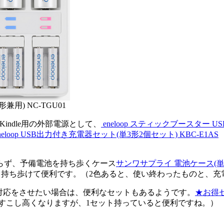
兼用) NC-TGU01
、Kindle用の外部電源として、
eneloop スティックブースター 
eneloop USB出力付き充電器セット(単3形2個セット) KBC-E1AS
らず、予備電池を持ち歩くケース
サンワサプライ 電池ケース(単3
も持ち歩けて便利です。（2色あると、使い終わったものと、
ての携帯電話対応をさせたい場合は、便利なセットもあるようです。
★お得セ
すこし高くなりますが、1セット持っていると便利ですね。）