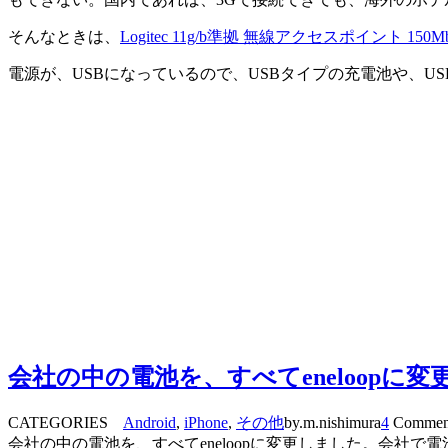
そんなときは、
Logitec 11g/b準拠 無線アクセスポイント 150M
電源が、USBになっているので、USBタイプの充電池や、
会社の中の電池を、すべてeneloopに変
CATEGORIES
Android
,
iPhone
,
その他
by.m.nishimura
4
Commen
会社の中の電池を、すべてeneloopに変更しました。会社