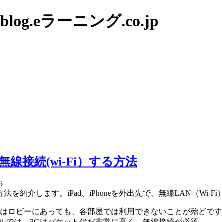
g.eラーニング.co.jp
無線接続(wi-Fi）する方法
6
介します。iPad、iPhoneを外出先で、無線LAN（Wi-
）はロビーにあっても、各部屋では利用できないことが殆どです。iP
ルでは、3Gはパケット代だ非常に高く、無線接続が必須。