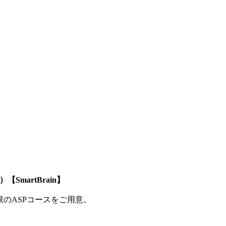
SmartBrain】
制限のASPコースをご用意。