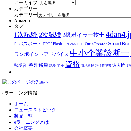
アーカイブ
カテゴリー
カテゴリー
Amazon
タグ
4dan4.j
1次試験
2次試験
2級ボイラー技士
SmartBra
ITパスポート
PPT2Flash
QuizCreator
PPT2Mobile
中小企業診断士
ワンポイントアドバイス
資格
証券外務員
過去問
秋期
講座
試験
資格取得
運行管理者
野
eラーニング情報
ホーム
ニュース＆トピック
製品一覧
eラーニングとは
会社概要