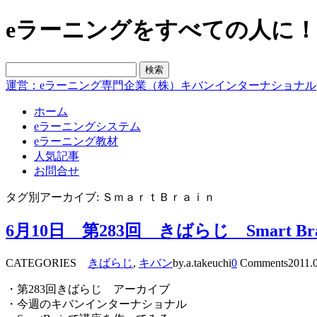
eラーニングをすべての人に！blo
運営：eラーニング専門企業（株）キバンインターナショナル
ホーム
eラーニングシステム
eラーニング教材
人気記事
お問合せ
タグ別アーカイブ: ＳｍａｒｔＢｒａｉｎ
6月10日 第283回 きばらじ Smart 
CATEGORIES
きばらじ
,
キバン
by.a.takeuchi
0
Comments
2011.
・第283回きばらじ アーカイブ
・今週のキバンインターナショナル