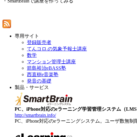
・SmartBrainで講座を作ってみる
専用サイト
登録販売者
てんコロ.の気象予報士講座
数学
マンション管理士講座
箭島裕治eBASS塾
西直樹e音楽塾
発音の基礎
製品・サービス
PC、iPhone対応のeラーニング学習管理システム（LMS）【
http://smartbrain.info/
PC、iPhone対応のeラーニングシステム。ユーザ数無