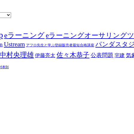
p
eラーニング
eラーニングオーサリング
Ustream
パンダスタ
in
アフロ先生と学ぶ登録販売者最短合格講座
中村央理雄
佐々木恭子
公表問題
伊藤亮太
気
宅建
村孝則