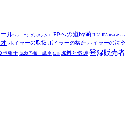
ツール
FPへの道by萌
H.28
IPA
eラーニングシステム
iPhone
FP
iPad
ジオ
ボイラーの取扱
ボイラーの構造
ボイラーの法令
登録販売者
燃料と燃焼
象予報士
気象予報士講座
法律