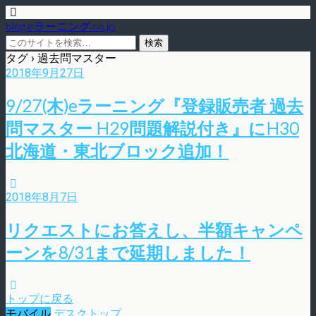
blog.eラーニング.co.jp
タグ › 過去問マスター
2018年9月27日
9/27(木)eラーニング『登録販売者 過去
問マスター H29問題解説付き』にH30
北海道・東北ブロック追加！
2018年8月7日
リクエストにお答えし、半額キャンペ
ーンを8/31まで延期しました！
トップに戻る
モバイル
デスクトップ