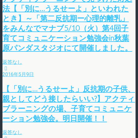
法【「別に…うるせーよ」といわれた
とき】～「第二反抗期ー心理的離乳」
をみんなでマナブ5/10（火）第4回子
育てコミュニケーション勉強会in秋葉
原パンダスタジオにて開催しました。
返答なし
2016年5月9日
【「別に…うるせーよ」反抗期の子供、
親としてどう接したらいい?】アクティ
ブラーニングの場、子育てコミュニケ
ーション勉強会。明日開催！！
返答なし