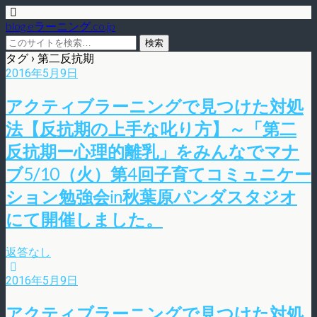
blog.eラーニング.co.jp
タグ › 第二反抗期
2016年5月9日
アクティブラーニングで見つけた対処
法【反抗期の上手な叱り方】～「第二
反抗期ー心理的離乳」をみんなでマナ
ブ5/10（火）第4回子育てコミュニケー
ション勉強会in秋葉原パンダスタジオ
にて開催しました。
返答なし
2016年5月9日
アクティブラーニングで見つけた対処