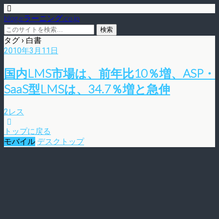
blog.eラーニング.co.jp
タグ › 白書
2010年3月11日
国内LMS市場は、前年比10％増、ASP・
SaaS型LMSは、34.7％増と急伸
2レス
トップに戻る
モバイル
デスクトップ