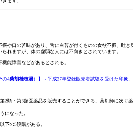
いきます。
不振や口の苦味があり、舌に白苔が付くものの食欲不振、吐き
いられますが、体の虚弱な人には不向きとされています。
肝機能障害などがあるとされる。
その4
柴胡桂枝湯
）】～平成27年登録販売者試験を受けた印象
」
第2類・第3類医薬品を販売することができる、薬剤師に次ぐ
ようになった。
以下の5段階がある。