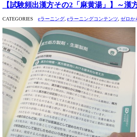
【試験頻出漢方その2「麻黄湯」】～漢
CATEGORIES
eラーニング
,
eラーニングコンテンツ
,
ゼロか