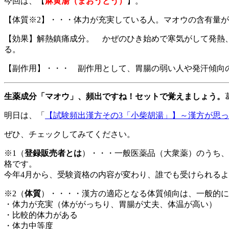
今回は、【
麻黄湯（まおうとう）
】。
【体質※2】・・・体力が充実している人。マオウの含有量
【効果】解熱鎮痛成分。 かぜのひき始めで寒気がして発熱
る。
【副作用】・・・ 副作用として、胃腸の弱い人や発汗傾向
生薬成分「マオウ」、頻出ですね！セットで覚えましょう。
明日は、「
【試験頻出漢方その3「小柴胡湯」】～漢方が思っ
ぜひ、チェックしてみてください。
※1（
登録販売者とは
）・・・一般医薬品（大衆薬）のうち、
格です。
今年4月から、受験資格の内容が変わり、誰でも受けられる
※2（
体質
）・・・・漢方の適応となる体質傾向は、一般的に
・体力が充実（体ががっちり、胃腸が丈夫、体温が高い）
・比較的体力がある
・体力中等度