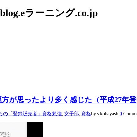
g.eラーニング.co.jp
漢方が思ったより多く感じた（平成27年
らの「登録販売者」資格勉強
,
女子部
,
資格
by.s kobayashi
0
Comme