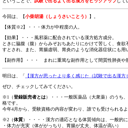
ということで、
試験で出るよく出る漢方をピックアップ
して
今回は、【
小柴胡湯（しょうさいことう）
】。
【体質※2】・・・体力が中程度の人。
【効果】・・・風邪薬に配合されている漢方処方成分。
ときに脇腹（腹）からみぞおちあたりにかけて苦しく、食欲
すとされ、また、胃腸虚弱、胃炎のような消化器症状にも用
【副作用】・・・ まれに重篤な副作用として間質性肺炎や
明日は、「
【漢方が思ったより多く感じた（試験で出る漢方
ぜひ、チェックしてみてください。
※1（
登録販売者とは
）・・・一般医薬品（大衆薬）のうち、
格です。
今年4月から、受験資格の内容が変わり、誰でも受けられる
※2（
体質
）・・・・漢方の適応となる体質傾向は、一般的に
・体力が充実（体ががっちり、胃腸が丈夫、体温が高い）