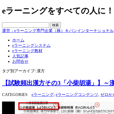
eラーニングをすべての人に！blo
運営：eラーニング専門企業（株）キバンインターナショナル
ホーム
eラーニングシステム
eラーニング教材
人気記事
お問合せ
タグ別アーカイブ: 漢方
【試験頻出漢方その3「小柴胡湯」】～
CATEGORIES
eラーニング
,
eラーニングコンテンツ
,
ゼロか