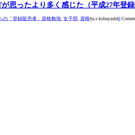
方が思ったより多く感じた（平成27年登
らの「登録販売者」資格勉強
,
女子部
,
資格
by.s kobayashi
0
Comme