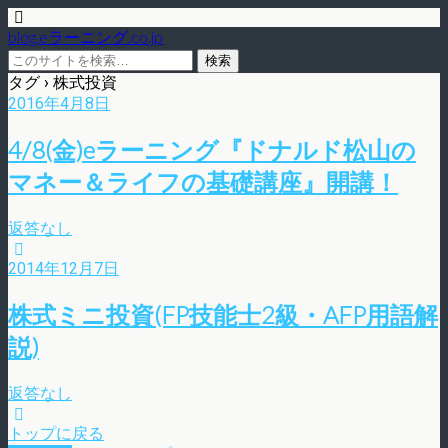
blog.eラーニング.co.jp
タグ › 株式投資
2016年4月8日
4/8(金)eラーニング『ドナルド松山の
マネー＆ライフの基礎講座』開講！
返答なし
2014年12月7日
株式ミニ投資(FP技能士2級・AFP用語解
説)
返答なし
トップに戻る