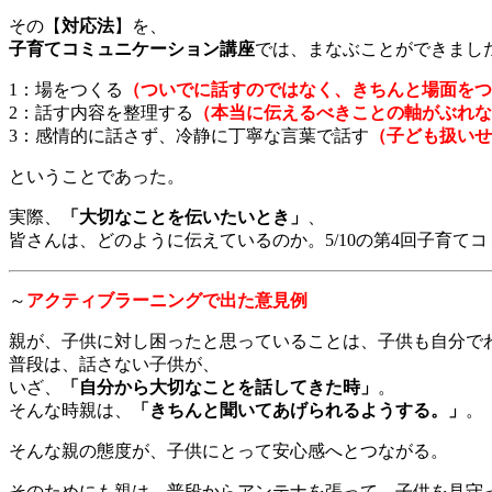
その【
対応法
】を、
子育てコミュニケーション講座
では、まなぶことができまし
1：場をつくる
（ついでに話すのではなく、きちんと場面をつ
2：話す内容を整理する
（本当に伝えるべきことの軸がぶれな
3：感情的に話さず、冷静に丁寧な言葉で話す
（子ども扱いせ
ということであった。
実際、
「大切なことを伝いたいとき」
、
皆さんは、どのように伝えているのか。5/10の第4回子育て
～
アクティブラーニングで出た意見例
親が、子供に対し困ったと思っていることは、子供も自分で
普段は、話さない子供が、
いざ、
「自分から大切なことを話してきた時」
。
そんな時親は、
「きちんと聞いてあげられるようする。」
。
そんな親の態度が、子供にとって安心感へとつながる。
そのためにも親は、普段からアンテナを張って、子供を見守