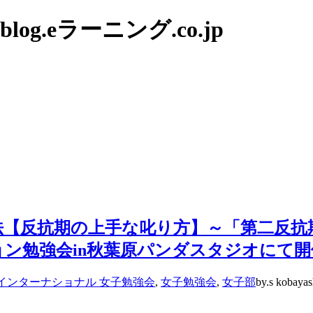
g.eラーニング.co.jp
法【反抗期の上手な叱り方】～「第二反抗
ション勉強会in秋葉原パンダスタジオにて
インターナショナル 女子勉強会
,
女子勉強会
,
女子部
by.s kobayas