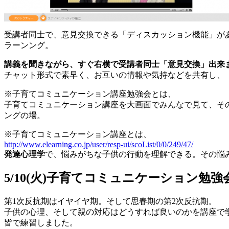
受講者同士で、意見交換できる「ディスカッション機能」が
ラーンング。
講義を聞きながら、すぐ右横で受講者同士「意見交換」出来
チャット形式で素早く、お互いの情報や気持などを共有し、
※子育てコミュニケーション講座勉強会とは、
子育てコミュニケーション講座を大画面でみんなで見て、そ
ングの場。
※子育てコミュニケーション講座とは、
http://www.elearning.co.jp/user/resp-ui/scoList/0/0/249/47/
発達心理学
で、悩みがちな子供の行動を理解できる。その悩
5/10(火)子育てコミュニケーション勉
第1次反抗期はイヤイヤ期。そして思春期の第2次反抗期。
子供の心理、そして親の対応はどうすれば良いのかを講座で
皆で練習しました。