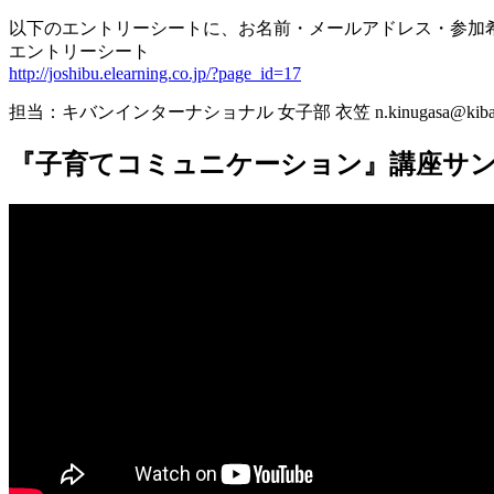
以下のエントリーシートに、お名前・メールアドレス・参加
エントリーシート
http://joshibu.elearning.co.jp/?page_id=17
担当：キバンインターナショナル 女子部 衣笠 n.kinugasa@kiban
『子育てコミュニケーション』講座サ