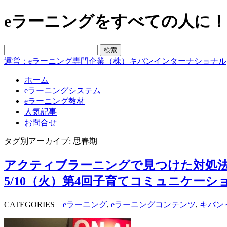
eラーニングをすべての人に！blo
運営：eラーニング専門企業（株）キバンインターナショナル
ホーム
eラーニングシステム
eラーニング教材
人気記事
お問合せ
タグ別アーカイブ: 思春期
アクティブラーニングで見つけた対処
5/10（火）第4回子育てコミュニケー
CATEGORIES
eラーニング
,
eラーニングコンテンツ
,
キバン