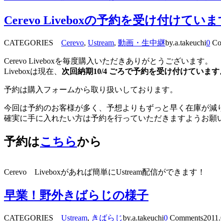
Cerevo Liveboxの予約を受け付けてい
CATEGORIES
Cerevo
,
Ustream
,
動画・生中継
by.a.takeuchi
0
Co
Cerevo Liveboxを毎度購入いただきありがとうございます。
Liveboxは現在、
次回納期10/4 ごろで予約を受け付けています
予約は購入フォームから取り扱いしております。
今回は予約のお客様が多く、予想よりもずっと早く在庫が減
確実に手に入れたい方は予約を行っていただきますようお願
予約は
こちら
から
Cerevo Liveboxがあれば簡単にUstream配信ができます！
早業！野外きばらじの様子
CATEGORIES
Ustream
,
きばらじ
by.a.takeuchi
0
Comments
2011.