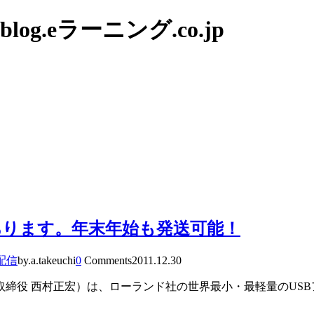
g.eラーニング.co.jp
あります。年末年始も発送可能！
配信
by.a.takeuchi
0
Comments
2011.12.30
締役 西村正宏）は、ローランド社の世界最小・最軽量のUSBア