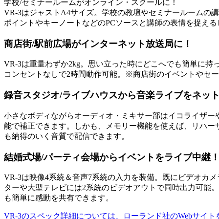
学校/セミナールームがオンライン・スクールに！
VR-3はジャストA4サイズ。学校の教壇やセミナールーム
ポイントやキーノートなどのPCソースと講師の表情を捉える
商店街/駅前広場がインターネット放送局に！
VR-3は重量わずか2kg。思い立った時にどこへでも簡単に
コンセントなしで2時間動作可能。※商店街のイベントやセ
録音スタジオ/ライブハウスから音楽ライブをネッ
小さなボディながらオーディオ・ミキサー部はイコライザー
能で補正できます。しかも、メモリー機能を使えば、リハー
も納得のいく音質で配信できます。
結婚式場/パーティ会場からイベントをライブ中継
VR-3は映像4系統＆音声7系統の入力を装備。既にビデオカ
ターや大型テレビには2系統のビデオアウトで同時出力可能
も簡単に感動を共有できます。
VR-3のスペック詳細については、ローランド社のWebサイ