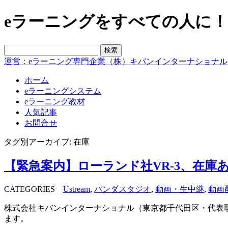
eラーニングをすべての人に！blo
運営：eラーニング専門企業（株）キバンインターナショナル
ホーム
eラーニングシステム
eラーニング教材
人気記事
お問合せ
タグ別アーカイブ: 在庫
【緊急案内】ローランド社VR-3、在庫
CATEGORIES
Ustream
,
パンダスタジオ
,
動画・生中継
,
動画
株式会社キバンインターナショナル（東京都千代田区・代表取
ます。