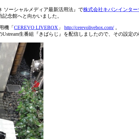
き ソーシャルメディア最新活用法』で
株式会社キバンインター
治記念館へと向かいました。
専用機「
CEREVO LIVEBOX
」
http://cerevolivebox.com/
。
stream生番組『きばらじ』を配信しましたので、その設定