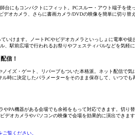
の講師台にもコンパクトにフィット。PCスルー・アウト端子を
ビデオカメラ、さらに書画カメラ/DVDの映像を簡単に切り替
持っていけます。ノートPCやビデオカメラといっしょに電車や
ール、駅前広場で行われるお祭りやフェスティバルなどを気軽
ト配信！
やノイズ・ゲート、リバーブもついた本格派。ネット配信で気
サル時に決定したパラメーターをそのまま保存して、いつでも
！
メラやPA機器がある会場でも余裕をもって対応できます。切り替
。ビデオカメラやパソコンの映像で会場を効果的に演出できま
トをご覧ください。