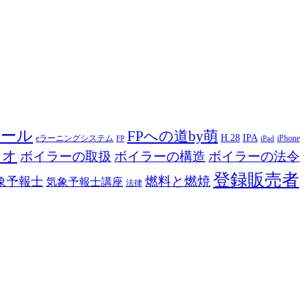
ツール
FPへの道by萌
H.28
IPA
eラーニングシステム
iPhone
FP
iPad
ジオ
ボイラーの取扱
ボイラーの構造
ボイラーの法令
登録販売者
燃料と燃焼
象予報士
気象予報士講座
法律