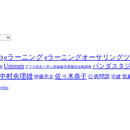
p
eラーニング
eラーニングオーサリング
Ustream
パンダスタ
in
アフロ先生と学ぶ登録販売者最短合格講座
中村央理雄
佐々木恭子
公表問題
伊藤亮太
気
宅建
村孝則