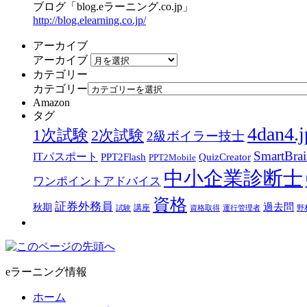
ブログ「blog.eラーニング.co.jp」
http://blog.elearning.co.jp/
アーカイブ
アーカイブ
カテゴリー
カテゴリー
Amazon
タグ
4dan4.j
1次試験
2次試験
2級ボイラー技士
SmartBra
ITパスポート
PPT2Flash
QuizCreator
PPT2Mobile
中小企業診断士
ワンポイントアドバイス
資格
証券外務員
過去問
秋期
講座
試験
資格取得
運行管理者
野
eラーニング情報
ホーム