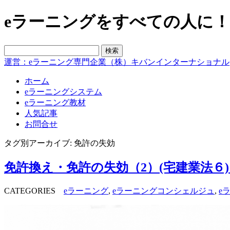
eラーニングをすべての人に！blo
運営：eラーニング専門企業（株）キバンインターナショナル
ホーム
eラーニングシステム
eラーニング教材
人気記事
お問合せ
タグ別アーカイブ: 免許の失効
免許換え・免許の失効（2）(宅建業法６
CATEGORIES
eラーニング
,
eラーニングコンシェルジュ
,
e