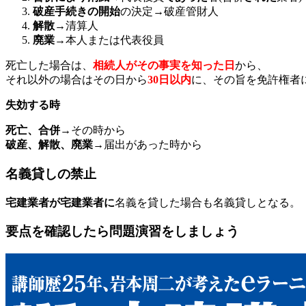
破産手続きの開始
の決定→破産管財人
解散
→清算人
廃業
→本人または代表役員
死亡した場合は、
相続人がその事実を知った日
から、
それ以外の場合はその日から
30日以内
に、その旨を免許権者
失効する時
死亡、合併
→その時から
破産、解散、廃業
→届出があった時から
名義貸しの禁止
宅建業者が宅建業者に
名義を貸した場合も名義貸しとなる。
要点を確認したら問題演習をしましょう