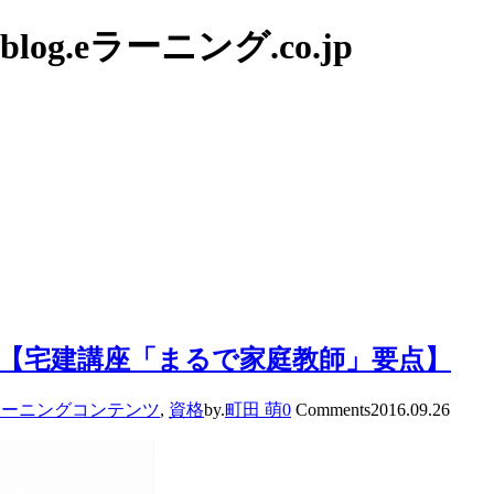
g.eラーニング.co.jp
)【宅建講座「まるで家庭教師」要点】
ラーニングコンテンツ
,
資格
by.
町田 萌
0
Comments
2016.09.26