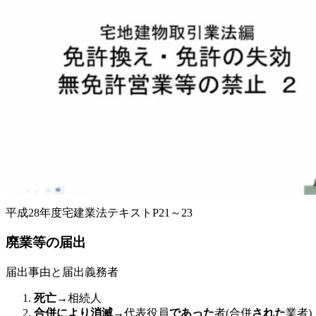
平成28年度宅建業法テキストP21～23
廃業等の届出
届出事由と届出義務者
死亡
→相続人
合併により消滅
→代表役員
であった
者(合併
された
業者)