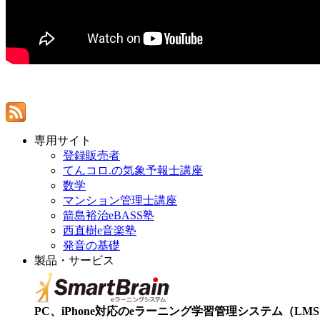
専用サイト
登録販売者
てんコロ.の気象予報士講座
数学
マンション管理士講座
箭島裕治eBASS塾
西直樹e音楽塾
発音の基礎
製品・サービス
PC、iPhone対応のeラーニング学習管理システム（LMS）【