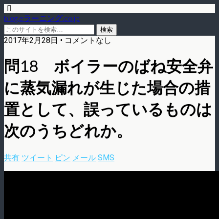
blog.eラーニング.co.jp
2017年2月28日 • コメントなし
問18 ボイラーのばね安全弁
に蒸気漏れが生じた場合の措
置として、誤っているものは
次のうちどれか。
共有
ツイート
ピン
メール
SMS