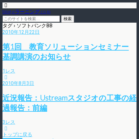
blog.eラーニング.co.jp
タグ › ソフトバンクBB
2010年12月22日
第1回 教育ソリューションセミナー
基調講演のお知らせ
1レス
2010年8月3日
近況報告：Ustreamスタジオの工事の経
過報告：前編
3レス
トップに戻る