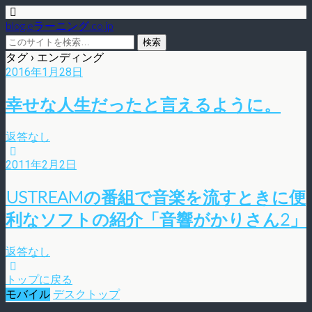
blog.eラーニング.co.jp
タグ › エンディング
2016年1月28日
幸せな人生だったと言えるように。
返答なし
2011年2月2日
USTREAMの番組で音楽を流すときに便
利なソフトの紹介「音響がかりさん2」
返答なし
トップに戻る
モバイル
デスクトップ