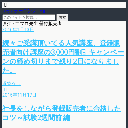
blog.eラーニング.co.jp
タグ › アフロ先生 登録販売者
2016年1月13日
続々ご受講頂いてる人気講座、登録販
売者向け講座の3,000円割引キャンペー
ンの締め切りまで残り2日になりまし
た。
返答なし
2015年11月17日
社長をしながら登録販売者に合格した
コツ～試験2週間前 編