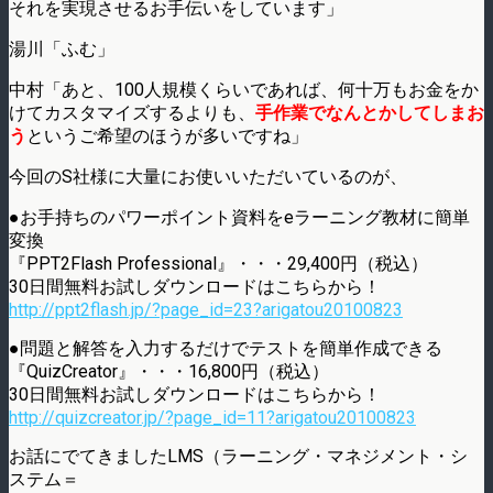
それを実現させるお手伝いをしています」
湯川「ふむ」
中村「あと、100人規模くらいであれば、何十万もお金をか
けてカスタマイズするよりも、
手作業でなんとかしてしまお
う
というご希望のほうが多いですね」
今回のS社様に大量にお使いいただいているのが、
●お手持ちのパワーポイント資料をeラーニング教材に簡単
変換
『PPT2Flash Professional』・・・29,400円（税込）
30日間無料お試しダウンロードはこちらから！
http://ppt2flash.jp/?page_id=23?arigatou20100823
●問題と解答を入力するだけでテストを簡単作成できる
『QuizCreator』・・・16,800円（税込）
30日間無料お試しダウンロードはこちらから！
http://quizcreator.jp/?page_id=11?arigatou20100823
お話にでてきましたLMS（ラーニング・マネジメント・シ
ステム＝