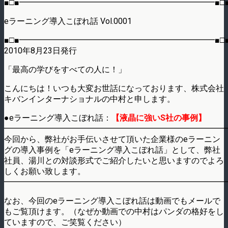
■□■━━━━━━━━━━━━━━━━━━━━━━━━■□
eラーニング導入こぼれ話 Vol.0001
■□■━━━━━━━━━━━━━━━━━━━━━━━━■□
2010年8月23日発行
「最高の学びをすべての人に！」
こんにちは！いつも大変お世話になっております、株式会社
キバンインターナショナルの中村と申します。
●eラーニング導入こぼれ話：
【液晶に強いS社の事例】
━━━━━━━━━━━━━━━━━━━━━━━━━━━
今回から、弊社がお手伝いさせて頂いた企業様のeラーニン
グの導入事例を「eラーニング導入こぼれ話」として、弊社
社員、湯川との対談形式でご紹介したいと思いますのでよろ
しくお願い致します。
━━━━━━━━━━━━━━━━━━━━━━━━━━━
なお、今回のeラーニング導入こぼれ話は動画でもメールで
もご覧頂けます。（なぜか動画での中村はパンダの格好をし
ていますので、ご笑覧ください）