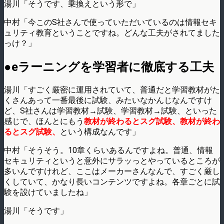
湯川「そうです、乗換えという形で」
中村「今このS社さんで使っていただいているのは情報セキ
ュリティ教育ということですね。どんな工夫がされてました
っけ？」
●eラーニングを学習者に徹底する工夫
湯川「すごく厳密に運用されていて、普通だと学習教材がた
くさんあって一番最後に試験、みたいなかんじなんですけ
ど、S社さんは学習教材→試験、学習教材→試験、といった
感じで、ほんとにもう
教材が終わるとスグ試験、教材が終わ
るとスグ試験、
という構成なんです」
中村「そうそう。10章くらいあるんですよね。普通、情報
セキュリティというと意外にサラッっとやっているところが
多いんですけれど、ここはメーカーさんなんで、すごく厳し
くしていて、かなり長いコンテンツですよね。各章ごとに試
験を設けていましたね」
湯川「そうです」