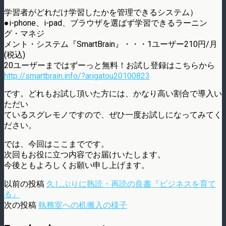
学習者がどれだけ学習したかを管理できるシステム）
●i-phone、i-pad、ブラウザを選ばず学習できるラーニン
グ・マネジ
メント・システム『SmartBrain』・・・1ユーザー210円/月
(税込)
20ユーザーまではずーっと無料！お試し登録はこちらから
http://smartbrain.info/?arigatou20100823
です。どれもお試し頂いた方には、かなり高い割合で導入い
ただい
ているスグレモノですので、ぜひ一度お試しになってみてく
ださい。
では、今回はここまでです。
次回もお役に立つ内容でお届けいたします。
今後ともよろしくお願い申し上げます。
以前の投稿
久しぶりに熟読・再読の良書『ビジネスを育て
る』
次の投稿
執務室への机搬入の様子