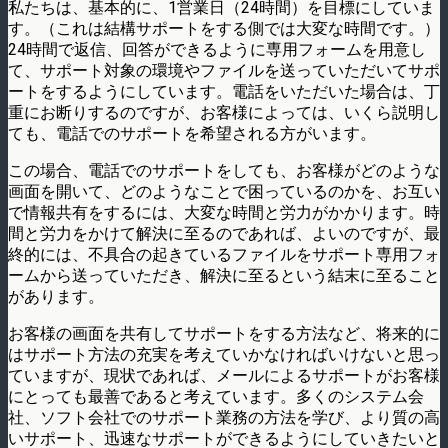
私たちは、基本的に、1営業日（24時間）を目標にしていま
す。（これは結構サポートをする側では大変な時間です。）
24時間で返信、回答ができるように専用フォームを用意し
て、サポート対象の環境やファイルを送っていただいてサポ
ートをするようにしています。電話をいただいた場合は、丁
重にお断りするのですが、お客様によっては、いくら説明し
ても、電話でのサポートを希望される方がいます。
この場合、電話でのサポートをしても、お客様がどのような
画面を開いて、どのようなことで困っているのかを、お互い
で情報共有をするには、大変な時間と労力がかかります。時
間と労力をかけて解決に至るのであれば、よいのですが、最
終的には、不具合の起きているファイルをサポート専用フォ
ームから送っていただき、解決に至るという結末に至ること
があります。
お客様の画面を共有してサポートをする方法など、将来的に
はサポート方法の充実を考えていかなければいけないと思っ
ていますが、現状であれば、メールによるサポートがお客様
にとっても最善であると考えています。多くのシステム会
社、ソフト会社でのサポート業務の方法を学び、より質の高
いサポート、迅速なサポートができるようにしていきたいと