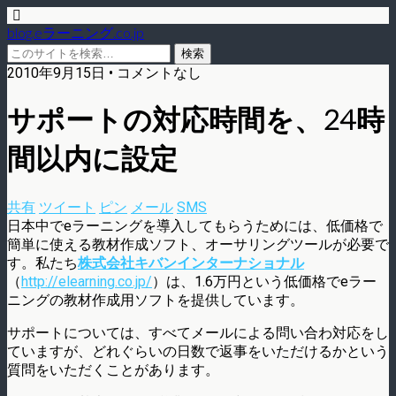
blog.eラーニング.co.jp
2010年9月15日 • コメントなし
サポートの対応時間を、24時
間以内に設定
共有
ツイート
ピン
メール
SMS
日本中でeラーニングを導入してもらうためには、低価格で
簡単に使える教材作成ソフト、オーサリングツールが必要で
す。私たち
株式会社キバンインターナショナル
（
http://elearning.co.jp/
）は、1.6万円という低価格でeラー
ニングの教材作成用ソフトを提供しています。
サポートについては、すべてメールによる問い合わ対応をし
ていますが、どれぐらいの日数で返事をいただけるかという
質問をいただくことがあります。