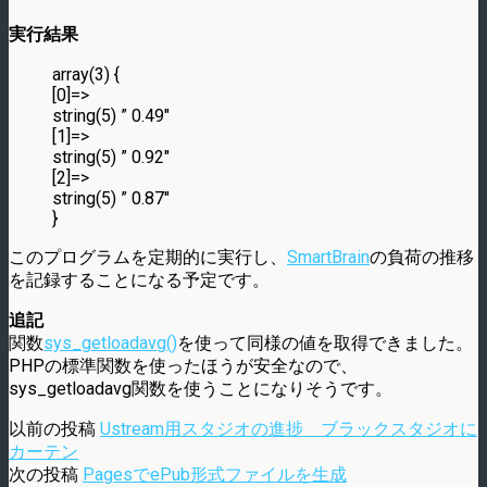
実行結果
array(3) {
[0]=>
string(5) ” 0.49″
[1]=>
string(5) ” 0.92″
[2]=>
string(5) ” 0.87″
}
このプログラムを定期的に実行し、
SmartBrain
の負荷の推移
を記録することになる予定です。
追記
関数
sys_getloadavg()
を使って同様の値を取得できました。
PHPの標準関数を使ったほうが安全なので、
sys_getloadavg関数を使うことになりそうです。
以前の投稿
Ustream用スタジオの進捗 ブラックスタジオに
カーテン
次の投稿
PagesでePub形式ファイルを生成