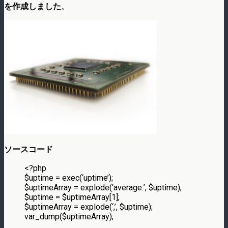
を作成しました
。
ソースコード
<?php
$uptime = exec(‘uptime’);
$uptimeArray = explode(‘average:’, $uptime);
$uptime = $uptimeArray[1];
$uptimeArray = explode(‘,’, $uptime);
var_dump($uptimeArray);