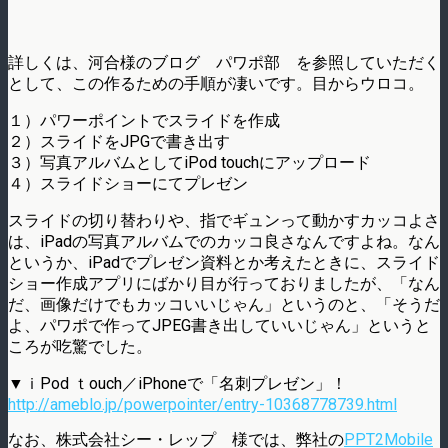
詳しくは、河合様のブログ パワポ部 を参照していただく
として、この作るための手順が凄いです。目からウロコ。
１）パワーポイントでスライドを作成
２）スライドをJPGで書き出す
３）写真アルバムとしてiPod touchにアップロード
４）スライドショーにてプレゼン
スライドの切り替わりや、指でギュンって動かすカッコよさ
は、iPadの写真アルバムでのカッコ良さなんですよね。なん
というか、iPadでプレゼン資料とか考えたときに、スライド
ショー作成アプリにばかり目が行っておりましたが、「なん
だ、画像だけでもカッコいいじゃん」というのと、「そうだ
よ、パワポで作ってJPEG書き出していいじゃん」というと
ころが吃驚でした。
▼ｉPod ｔouch／iPhoneで「名刺プレゼン」！
http://ameblo.jp/powerpointer/entry-10368778739.html
なお、株式会社シー・レップ 様では、弊社の
PPT2Mobile