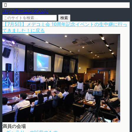
blog.eラーニング.co.jp
【7月5日】メデコミ会 10周年記念イベントの生中継に行っ
てきました！に戻る
満員の会場