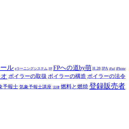
ツール
FPへの道by萌
H.28
IPA
eラーニングシステム
iPhone
FP
iPad
ジオ
ボイラーの取扱
ボイラーの構造
ボイラーの法令
登録販売者
燃料と燃焼
象予報士
気象予報士講座
法律