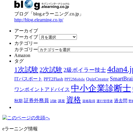
ブログ「blog.eラーニング.co.jp」
http://blog.elearning.co.jp/
アーカイブ
アーカイブ
カテゴリー
カテゴリー
Amazon
タグ
4dan4.j
1次試験
2次試験
2級ボイラー技士
SmartBra
ITパスポート
PPT2Flash
QuizCreator
PPT2Mobile
中小企業診断士
ワンポイントアドバイス
資格
証券外務員
過去問
秋期
講座
試験
資格取得
運行管理者
野
eラーニング情報