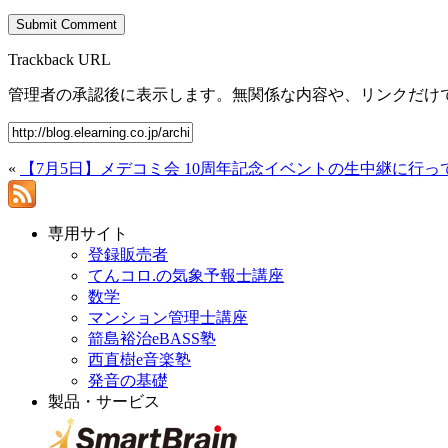
Trackback URL
管理者の承認後に表示します。無関係な内容や、リンクだけ
«
【7月5日】メデコミ会 10周年記念イベントの生中継に行っ
専用サイト
登録販売者
てんコロ.の気象予報士講座
数学
マンション管理士講座
箭島裕治eBASS塾
西直樹e音楽塾
発音の基礎
製品・サービス