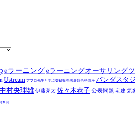
p
eラーニング
eラーニングオーサリング
Ustream
パンダスタ
in
アフロ先生と学ぶ登録販売者最短合格講座
中村央理雄
佐々木恭子
公表問題
伊藤亮太
気
宅建
村孝則