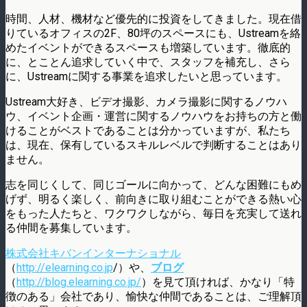
時間、人材、機材など優先的に投資をしてきました。現在借
りているオフィスの2F、80坪のスペースにも、Ustreamを絡
めたイベントができるスペースも増築しています。徹底的
に、とことん追求していく中で、スタッフを補充し、さら
に、Ustreamに関する事業を追求したいと思っています。
Ustream大好き、ビデオ撮影、カメラ撮影に関するノウハ
ウ、イベント企画・運営に関するノウハウをお持ちの方と働
けることがベストであることは分かっていますが、私たち
は、現在、保有しているスキルレベルで判断することはあり
ません。
志を同じくして、同じゴールに向かって、どんな困難にもめ
げず、明るく楽しく、前向きに取り組むことができる熱い心
をもった人たちと、ワクワクしながら、毎日を充実して送れ
る仲間を募集しています。
株式会社キバンインターナショナル
（
http://elearning.co.jp
/）や、
ブログ
（
http://blog.elearning.co.jp/
）を見て頂ければ、かなり「特
徴のある」会社であり、愉快な仲間であることは、ご理解頂