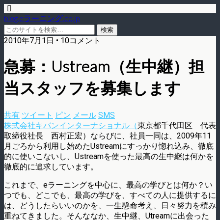
blog.eラーニング.co.jp
2010年7月1日 • 10コメント
急募：Ustream（生中継）担
当スタッフを募集します
共有
ツイート
ピン
メール
SMS
株式会社キバンインターナショナル（
東京都千代田区 代表
取締役社長 西村正宏）ならびに、社員一同は、2009年11
月ごろから利用し始めたUstreamにすっかり惚れ込み、徹底
的に使いこないし、Ustreamを使った最高の生中継は何かを
徹底的に追求しています。
これまで、eラーニングを中心に、最高の学びとは何か？い
つでも、どこでも、最高の学びを、すべての人に提供するに
は、どうしたらいいのかを、一生懸命考え、日々努力を積み
重ねてきました。そんななか、生中継、Utreamに出会った