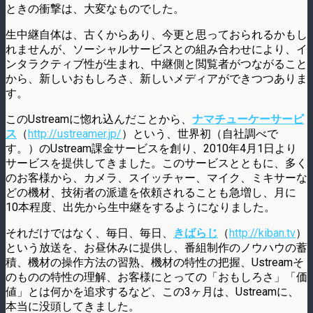
ときの衝撃は、大変なものでした。
生中継自体は、古くからあり、今更と思っておられるかもし
れませんが、ソーシャルサービスとの組み合わせにより、イ
ンタラクティブ性が生まれ、中継側と閲覧者がつながること
から、新しいおもしろさ、新しいメディアができつつありま
す。
このUstreamに惚れ込んだことから、
ナマチューケーサービ
ス
（
http://ustreamer.jp/
）という、世界初（自社調べで
す。）のUstream課金サービスを創り、2010年4月1日より
サービスを提供してきました。このサービスとともに、多く
のお客様から、カメラ、スイッチャー、マイク、ミキサーな
どの機材、技術者の派遣を依頼されることも急増し、月に
10本程度、出先から生中継をするようになりました。
それだけではなく、毎日、毎日、
きばらじ
（
http://kiban.tv
）
という放送を、お昼休みに提供し、番組制作のノウハウの蓄
積、機材の操作方法の習熟、機材の特性の把握、Ustreamそ
のものの特性の理解、お客様にとっての「おもしろさ」「価
値」とは何かを追求するなど、この3ヶ月は、Ustreamに、
本当に没頭してきました。