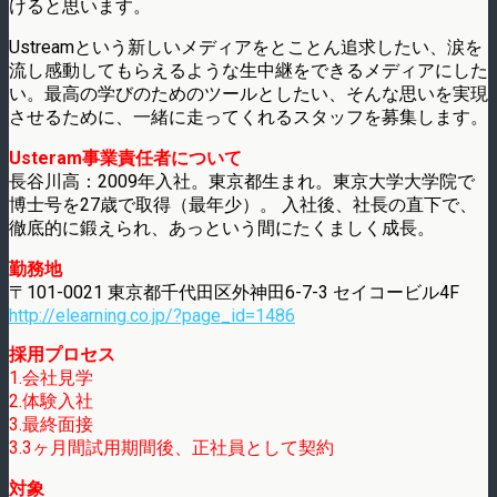
けると思います。
Ustreamという新しいメディアをとことん追求したい、涙を
流し感動してもらえるような生中継をできるメディアにした
い。最高の学びのためのツールとしたい、そんな思いを実現
させるために、一緒に走ってくれるスタッフを募集します。
Usteram事業責任者について
長谷川高：2009年入社。東京都生まれ。東京大学大学院で
博士号を27歳で取得（最年少）。 入社後、社長の直下で、
徹底的に鍛えられ、あっという間にたくましく成長。
勤務地
〒101-0021 東京都千代田区外神田6-7-3 セイコービル4F
http://elearning.co.jp/?page_id=1486
採用プロセス
1.会社見学
2.体験入社
3.最終面接
3.3ヶ月間試用期間後、正社員として契約
対象