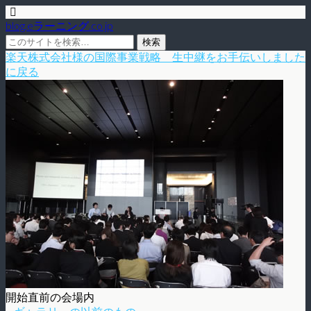
blog.eラーニング.co.jp
楽天株式会社様の国際事業戦略 生中継をお手伝いしました
に戻る
開始直前の会場内