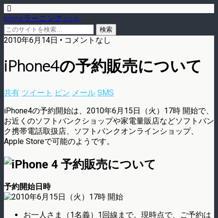
blog.eラーニング.co.jp
2010年6月14日 • コメントなし
iPhone4の予約販売について
共有
ツイート
ピン
メール
SMS
iPhone4の予約開始は、2010年6月15日（火）17時 開始で、
お近くのソフトバンクショップや家電量販店などソフトバン
ク携帯電話取扱店、ソフトバンクオンラインショップ、
Apple Storeで可能のようです。
予約開始日時
お一人さま（1名義）1回線まで。現時点で、ご予約は