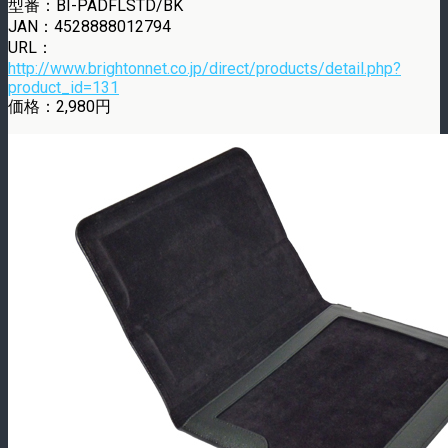
型番：BI-PADFLSTD/BK
JAN：4528888012794
URL：
http://www.brightonnet.co.jp/direct/products/detail.php?
product_id=131
価格：2,980円