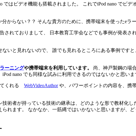
no ではビデオ機能も搭載されました。 これでiPod nano で
か分からない？？ そんな貴方のために、携帯端末を使ったeラ
告されておりまして、 日本教育工学会などでも事例が発表され
せないと見れないので、 誰でも見れるところにある事例ですと
eラーニング
や携帯端末を利用しています。
尚、神戸製鋼の場合
od nano でも同様な試みに利用できるのではないかと思いま
してくれる
WebVideoAuthor
や、パワーポイントの内容を、携
ン技術者が持っている技術の継承は、どのような形で教材化し
えられます。 なかなか、一筋縄ではいかないと思いますが、ど
す