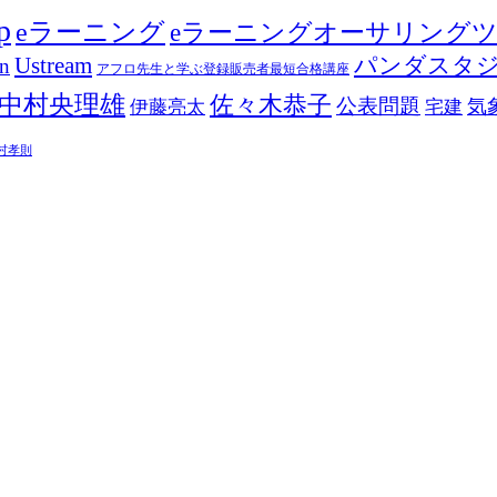
p
eラーニング
eラーニングオーサリング
Ustream
パンダスタ
in
アフロ先生と学ぶ登録販売者最短合格講座
中村央理雄
佐々木恭子
公表問題
伊藤亮太
気
宅建
村孝則