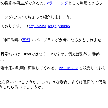
ビデオの撮影や再生ができるの、
eラーニング
として利用できるプ
ーニングについてちょっと紹介しましょう。
ております。 （
http://www.jset.gr.jp/study-
、神戸製鋼の
事例
（3ページ目）が参考になるかもしれませ
携帯端末は、iPodではなくPSPですが、例えば熟練技術者に
す。
帯端末用の動画に変換してくれる、
PPT2Mobile
を販売しており
たら良いのでしょうか。このような場合、多くは意図的・偶発
うしたら良いでしょうか。