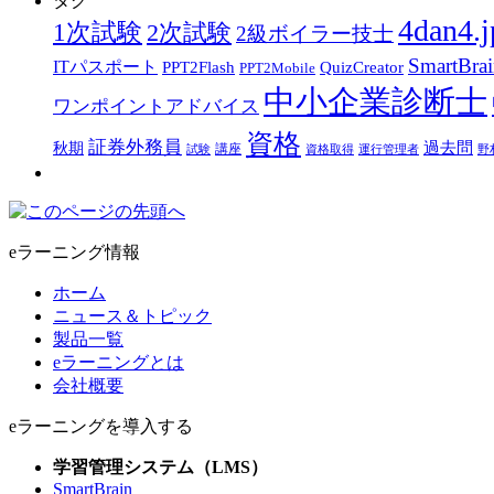
タグ
4dan4.j
1次試験
2次試験
2級ボイラー技士
SmartBra
ITパスポート
PPT2Flash
QuizCreator
PPT2Mobile
中小企業診断士
ワンポイントアドバイス
資格
証券外務員
過去問
秋期
講座
試験
資格取得
運行管理者
野
eラーニング情報
ホーム
ニュース＆トピック
製品一覧
eラーニングとは
会社概要
eラーニングを導入する
学習管理システム（LMS）
SmartBrain