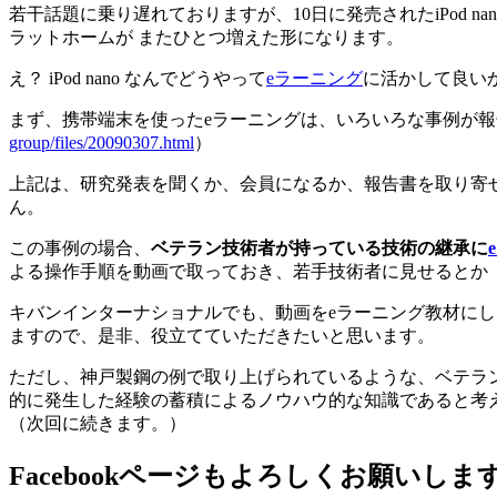
若干話題に乗り遅れておりますが、10日に発売されたiPod na
ラットホームが またひとつ増えた形になります。
え？ iPod nano なんでどうやって
eラーニング
に活かして良い
まず、携帯端末を使ったeラーニングは、いろいろな事例が報
group/files/20090307.html
）
上記は、研究発表を聞くか、会員になるか、報告書を取り寄
ん。
この事例の場合、
ベテラン技術者が持っている技術の継承に
よる操作手順を動画で取っておき、若手技術者に見せるとか iP
キバンインターナショナルでも、動画をeラーニング教材に
ますので、是非、役立てていただきたいと思います。
ただし、神戸製鋼の例で取り上げられているような、ベテラ
的に発生した経験の蓄積によるノウハウ的な知識であると考
（次回に続きます。）
Facebookページもよろしくお願いしま