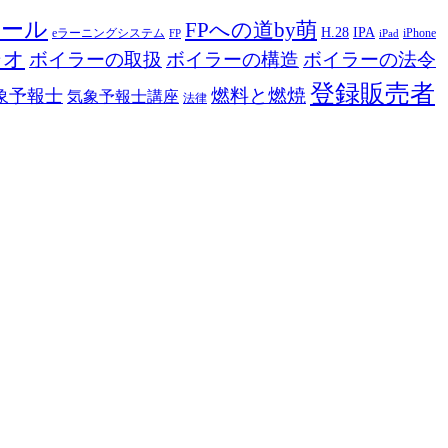
ツール
FPへの道by萌
H.28
IPA
eラーニングシステム
iPhone
FP
iPad
ジオ
ボイラーの取扱
ボイラーの構造
ボイラーの法令
登録販売者
燃料と燃焼
象予報士
気象予報士講座
法律