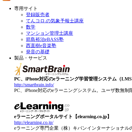
専用サイト
登録販売者
てんコロ.の気象予報士講座
数学
マンション管理士講座
箭島裕治eBASS塾
西直樹e音楽塾
発音の基礎
製品・サービス
PC、iPhone対応のeラーニング学習管理システム（LMS）【
http://smartbrain.info/
PC、iPhone対応のeラーニングシステム。ユーザ数無
eラーニングポータルサイト【elearning.co.jp】
http://elearning.co.jp/
eラーニング専門企業（株）キバンインターナショナル