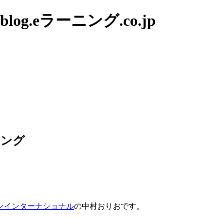
g.eラーニング.co.jp
ニング
。
ンインターナショナル
の中村おりおです。