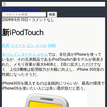
blog.eラーニング.co.jp
2009年9月10日 • コメントなし
新iPodTouch
共有
ツイート
ピン
メール
SMS
キバンインターナショナル
では、全社員がiPhoneを使って
いるが、その兄弟製品であるiPodTouchの新モデルが発表さ
れた。メモリ容量が最大64GBと、2倍に拡大しただけでな
く、上位2機種は処理能力が大幅に向上し、iPhone 3GS並の
性能になったそうだ。
iPhone3GSを購入するのは金銭的につらいが、最高の環境で
iPhoneOSを使いたい人には良い選択肢だと思う。