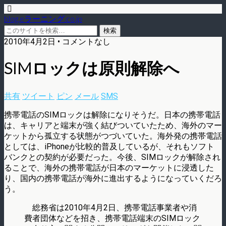
blog.eラーニング.co.jp
2010年4月2日 • コメントなし
SIMロックは原則解除へ
共有
ツイート
ピン
メール
SMS
携帯電話のSIMロックは解除になりそうだ。日本の携帯電話
は、キャリアと端末が強く結びついていたため、海外のマー
ケットから孤立する状態がつづいていた。海外発の携帯電話
としては、iPhoneが比較的普及しているが、それもソフト
バンクとの契約が必要だった。今後、SIMロックが解除され
ることで、海外の携帯電話が日本のマーケットに浸透した
り、国内の携帯電話が海外に進出するようになっていくだろ
う。
総務省は2010年4月2日、携帯電話事業者や消
費者団体などを招き、携帯電話端末のSIMロック