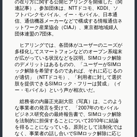
の在り方に関する公開ヒアリングを開催した（関
連記事）。参加団体は、NTTドコモ、KDDI、ソ
フトバンクモバイル、イー・モバイル、日本通
信、通信機器メーカーなどで構成する情報通信ネ
ットワーク産業協会（CIAJ）、東京都地域婦人
団体連盟の7団体。
ヒアリングでは、各団体がユーザーのニーズが
多様化してスマートフォンなどのオープン系端末
が広がっている状況などを説明。SIMロック解除
のデメリットはあるものの、「ユーザーがSIMロ
ック解除を希望するのであれば、それに応じるの
が適切」（NTTドコモ）、「利用者に対して選択
肢を提供できるSIMロック・フリーは賛成」（イ
ー・モバイル）という声が相次いだ。
総務省の内藤正光副大臣（写真）は、このよう
な事業者の発言を受けて、「2007年のモバイル
ビジネス研究会の最終報告書で、SIMロック解除
を法制的に担保することについて2010年に結論
を得ることになっている。原則として法制化では
なく、事業者の話し合いでSIMロック解除に応じ