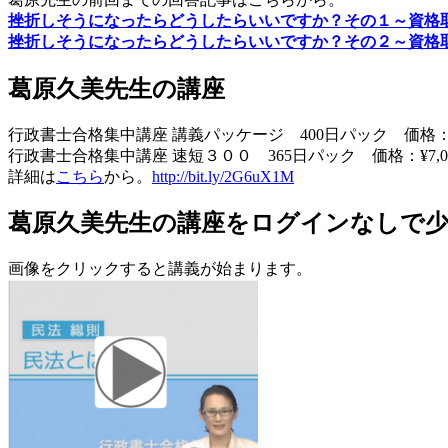
挫折しそうになったらどうしたらいいですか？その１～資格
挫折しそうになったらどうしたらいいですか？その２～資格
葛原久美先生の講座
行政書士合格集中講座 講義パッケージ 400日パック 価格：¥2
行政書士合格集中講座 速短３００ 365日パック 価格：¥7,0
詳細は
こちら
から。
http://bit.ly/2G6uX1M
葛原久美先生の講座をログインなしで
画像をクリックすると講義が始まります。