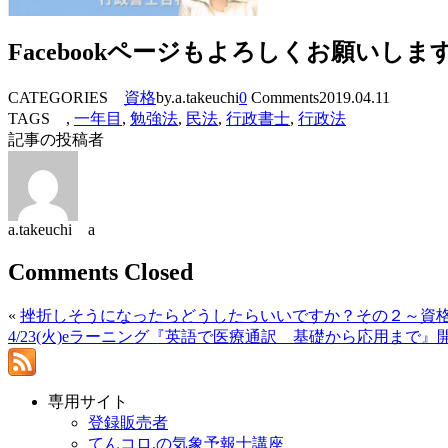
Facebookページもよろしくお願いしま
CATEGORIES
資格
by.a.takeuchi
0
Comments
2019.04.11
TAGS ,
一年目
,
勉強法
,
民法
,
行政書士
,
行政法
記事の投稿者
a.takeuchi a
Comments Closed
«
挫折しそうになったらどうしたらいいですか？その２～資
4/23(火)eラーニング『英語で医療通訳 基礎から応用まで』
専用サイト
登録販売者
てんコロ.の気象予報士講座