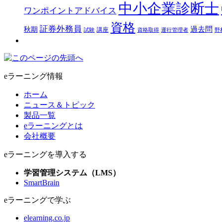
中小企業診断士
ワンポイントアドバイス
資格
証券外務員
過去問
秋期
講座
試験
資格取得
運行管理者
野
eラーニング情報
ホーム
ニュース＆トピック
製品一覧
eラーニングとは
会社概要
eラーニングを導入する
学習管理システム（LMS）
SmartBrain
eラーニングで学ぶ
elearning.co.jp