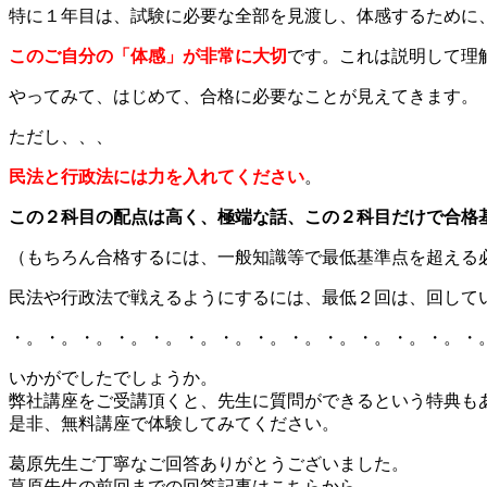
特に１年目は、試験に必要な全部を見渡し、体感するために
このご自分の「体感」が非常に大切
です。これは説明して理
やってみて、はじめて、合格に必要なことが見えてきます。
ただし、、、
民法と行政法には力を入れてください
。
この２科目の配点は高く、極端な話、この２科目だけで合格
（もちろん合格するには、一般知識等で最低基準点を超える
民法や行政法で戦えるようにするには、最低２回は、回して
・。・。・。・。・。・。・。・。・。・。・。・。・。・
いかがでしたでしょうか。
弊社講座をご受講頂くと、先生に質問ができるという特典も
是非、無料講座で体験してみてください。
葛原先生ご丁寧なご回答ありがとうございました。
葛原先生の前回までの回答記事はこちらから。