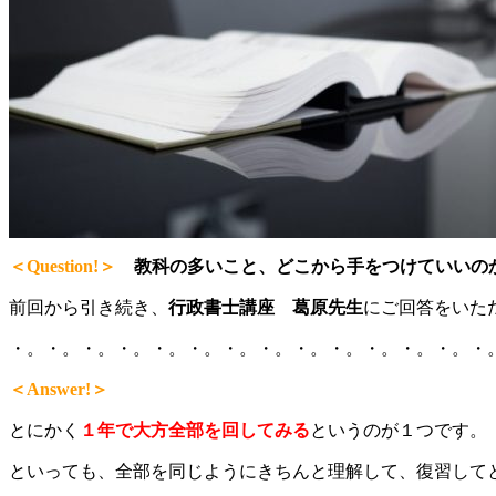
＜Question!＞
教科の多いこと、どこから手をつけていいの
前回から引き続き、
行政書士講座 葛原先生
にご回答をいた
・。・。・。・。・。・。・。・。・。・。・。・。・。・
＜Answer!＞
とにかく
１年で大方全部を回してみる
というのが１つです。
といっても、全部を同じようにきちんと理解して、復習して