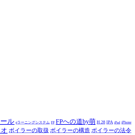
ツール
FPへの道by萌
H.28
IPA
eラーニングシステム
iPhone
FP
iPad
ジオ
ボイラーの取扱
ボイラーの構造
ボイラーの法令