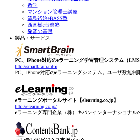
数学
マンション管理士講座
箭島裕治eBASS塾
西直樹e音楽塾
発音の基礎
製品・サービス
PC、iPhone対応のeラーニング学習管理システム（LMS）【
http://smartbrain.info/
PC、iPhone対応のeラーニングシステム。ユーザ数無
eラーニングポータルサイト【elearning.co.jp】
http://elearning.co.jp/
eラーニング専門企業（株）キバンインターナショナル