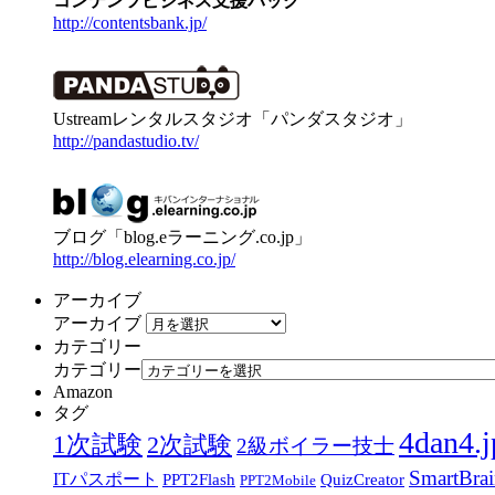
コンテンツビジネス支援パック
http://contentsbank.jp/
Ustreamレンタルスタジオ「パンダスタジオ」
http://pandastudio.tv/
ブログ「blog.eラーニング.co.jp」
http://blog.elearning.co.jp/
アーカイブ
アーカイブ
カテゴリー
カテゴリー
Amazon
タグ
4dan4.j
1次試験
2次試験
2級ボイラー技士
SmartBra
ITパスポート
PPT2Flash
QuizCreator
PPT2Mobile