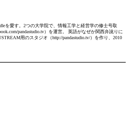
d、kindleを愛す。2つの大学院で、情報工学と経営学の修士号取
.com/pandastudio.tv）を運営。 英語がなぜか関西弁訛りに
スタジオ（http://pandastudio.tv/）を作り、2010