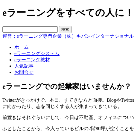
eラーニングをすべての人に！blo
運営：eラーニング専門企業（株）キバンインターナショナル
ホーム
eラーニングシステム
eラーニング教材
人気記事
お問合せ
eラーニングでの起業家はいませんか？
Twitterがきっかけで、本日、すてきな方と面接。BlogやT
に向かったり、志を同じくする人が集まってきている。
前置きはそれぐらいにして、今日は不動産、オフィスについ
ふとしたことから、今入っているビルの2階80坪が空くこと