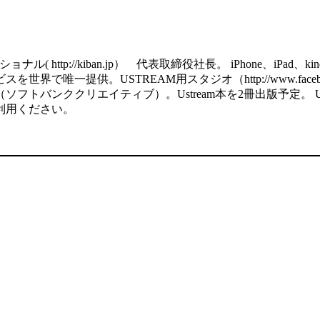
http://kiban.jp） 代表取締役社長。 iPhone、iPa
で唯一提供。USTREAM用スタジオ（http://www.facebook
ククリエイティブ）。Ustream本を2冊出版予定。 USTREAM用の
利用ください。