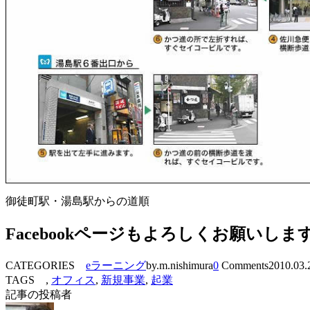
御徒町駅・湯島駅からの道順
Facebookページもよろしくお願いしま
CATEGORIES
eラーニング
by.m.nishimura
0
Comments
2010.03.
TAGS ,
オフィス
,
新規事業
,
起業
記事の投稿者