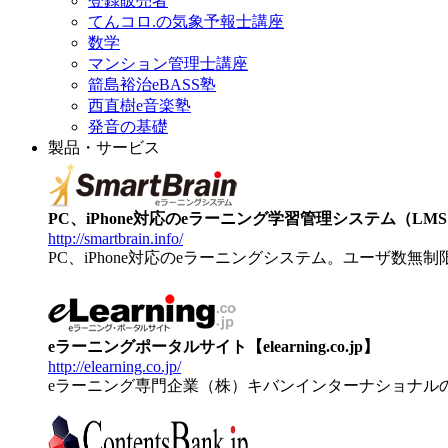
登録販売者
てんコロ.の気象予報士講座
数学
マンション管理士講座
箭島裕治eBASS塾
西直樹e音楽塾
発音の基礎
製品・サービス
PC、iPhone対応のeラーニング学習管理システム（LMS）【
http://smartbrain.info/
PC、iPhone対応のeラーニングシステム。ユーザ数無
eラーニングポータルサイト【elearning.co.jp】
http://elearning.co.jp/
eラーニング専門企業（株）キバンインターナショナル