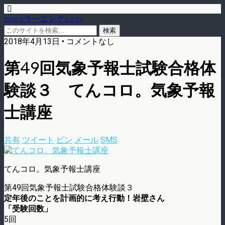
blog.eラーニング.co.jp
2018年4月13日 • コメントなし
第49回気象予報士試験合格体
験談３ てんコロ。気象予報
士講座
共有
ツイート
ピン
メール
SMS
てんコロ。気象予報士講座
第49回気象予報士試験合格体験談３
定年後のことを計画的に考え行動！岩壁さん
「受験回数」
5回