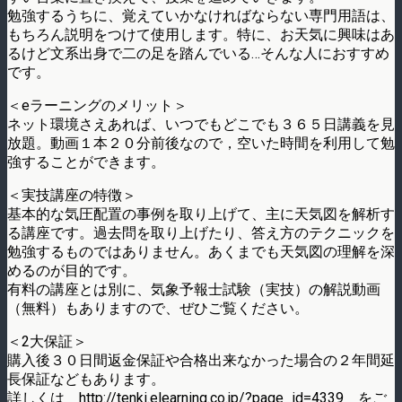
勉強するうちに、覚えていかなければならない専門用語は、
もちろん説明をつけて使用します。特に、お天気に興味はあ
るけど文系出身で二の足を踏んでいる…そんな人におすすめ
です。
＜eラーニングのメリット＞
ネット環境さえあれば、いつでもどこでも３６５日講義を見
放題。動画１本２０分前後なので，空いた時間を利用して勉
強することができます。
＜実技講座の特徴＞
基本的な気圧配置の事例を取り上げて、主に天気図を解析す
る講座です。過去問を取り上げたり、答え方のテクニックを
勉強するものではありません。あくまでも天気図の理解を深
めるのが目的です。
有料の講座とは別に、気象予報士試験（実技）の解説動画
（無料）もありますので、ぜひご覧ください。
＜2大保証＞
購入後３０日間返金保証や合格出来なかった場合の２年間延
長保証などもあります。
詳しくは http://tenki.elearning.co.jp/?page_id=4339 をご