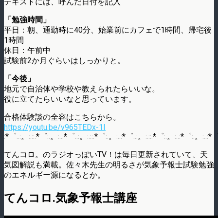
テキストには、呼んだ日付を記入
「勉強時間」
平日：朝、通勤時に40分、始業前にカフェで1時間、帰宅後
1時間
休日：午前中
試験前2か月ぐらいはしっかりと。
「今後」
地元で自治体や学校や教えられたらいいな。
役に立てたらいいなと思っています。
合格体験談の全容はこちらから。
https://youtu.be/v965TEDx-1I
:*゜..:。:.::.*゜:.。:..:*゜..:。:.::.*゜:.。:..:*゜..:。:.::.*゜:.。:..:*゜:.。:..:*゜
てんコロ。のラジオっぽいTV！は毎日更新されていて、天
気図解説も満載。佐々木先生の明るさが気象予報士試験勉強
のエネルギー源になるとか。
てんコロ.気象予報士講座