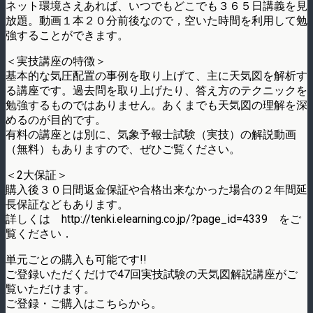
ネット環境さえあれば、いつでもどこでも３６５日講義を見
放題。動画１本２０分前後なので，空いた時間を利用して勉
強することができます。
＜実技講座の特徴＞
基本的な気圧配置の事例を取り上げて、主に天気図を解析す
る講座です。過去問を取り上げたり、答え方のテクニックを
勉強するものではありません。あくまでも天気図の理解を深
めるのが目的です。
有料の講座とは別に、気象予報士試験（実技）の解説動画
（無料）もありますので、ぜひご覧ください。
＜2大保証＞
購入後３０日間返金保証や合格出来なかった場合の２年間延
長保証などもあります。
詳しくは http://tenki.elearning.co.jp/?page_id=4339 をご
覧ください．
単元ごとの購入も可能です!!
ご登録いただくだけで47回実技試験の天気図解説講座がご
覧いただけます。
ご登録・ご購入はこちらから。