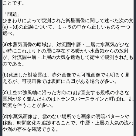
ことです。
「問題」
ひまわりによって観測された衛星画像に関して述べた次の文
(a)～(d)の正誤について、１～５の中から正しいものを一つ
選べ。
(a)水蒸気画像の暗域は、対流圏中層・上層に水蒸気が少な
い時にこれより下の層に存在する暖かい水蒸気からの放射
が、対流圏中層・上層の大気を透過して衛生で観測されたも
のである。
(b)発達した対流雲は、赤外画像でも可視画像でも明るく見
えるが、可視画像では表面に凸凹がある場合が多い。
(c)上空の強風軸に沿った方向にほぼ直交する規模の小さな
雲列が多く並んだものはトランスバースラインと呼ばれ、乱
気流を伴うことが多い。
(d)水蒸気画像は、雲のない場所でも画像の明暗パターンや
移動、時間変化を追跡することで、中層・上層の大気の流れ
や渦の存在を確認できる。