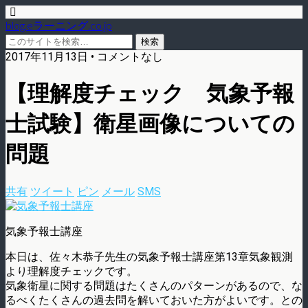
blog.eラーニング.co.jp
2017年11月13日 • コメントなし
【理解度チェック 気象予報
士試験】衛星画像についての
問題
共有
ツイート
ピン
メール
SMS
気象予報士講座
本日は、佐々木恭子先生の気象予報士講座第13章気象観測
より理解度チェックです。
気象衛星に関する問題はたくさんのパターンがあるので、な
るべくたくさんの過去問を解いておいた方がよいです。との