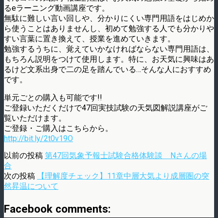
るeラーニング動画講座です。
無駄に難しい言い回しや、分かりにくい専門用語をはじめか
ら使うことはありませんし、初めて勉強する人でも分かりや
すい言葉に置き換えて、授業を進めていきます。
勉強するうちに、覚えていかなければならない専門用語は、
もちろん説明をつけて使用します。特に、お天気に興味はあ
るけど文系出身で二の足を踏んでいる…そんな人におすすめ
です。
単元ごとの購入も可能です!!
ご登録いただくだけで47回実技試験の天気図解説講座がご
覧いただけます。
ご登録・ご購入はこちらから。
http://bit.ly/2t0v19O
以前の投稿
第47回気象予報士試験合格体験談 Nさんの場
合
次の投稿
【理解度チェック】11章中層大気より成層圏の突
然昇温について
Facebook comments: