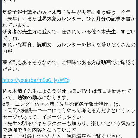
す？！
気象予報士講座の佐々木恭子先生が去年に引き続き、今年
（来年）もまた世界気象カレンダー、ひと月分の記事を書か
れています。
研究者の先生方に並んで、任されている佐々木先生、すごい
ですね。
きれいな写真、説明文、カレンダーを超えた盛りだくさんの
内容。
著者割もあるそうなので、ご興味のある方は動画でご確認く
ださい。
https://youtu.be/mSuG_jyxWEg
佐々木恭子先生によるラジオっぽいTV！は毎日更新されて
いて、勉強の励みになります。
eラーニング「佐々木恭子先生の気象予報士講座」は、
・天気の知識一つ一つにこうやって考えるんだよというメッ
セージがあって、イメージしやすい。
・先生の明るいキャラクターも加わり、楽しいという気持ち
で勉強できる内容となっています。
まず、ご登録していただき、無料講座をご覧ください。