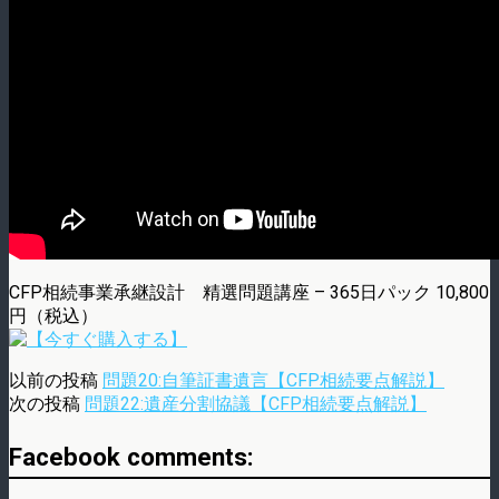
CFP相続事業承継設計 精選問題講座 – 365日パック 10,800
円（税込）
以前の投稿
問題20:自筆証書遺言【CFP相続要点解説】
次の投稿
問題22:遺産分割協議【CFP相続要点解説】
Facebook comments: