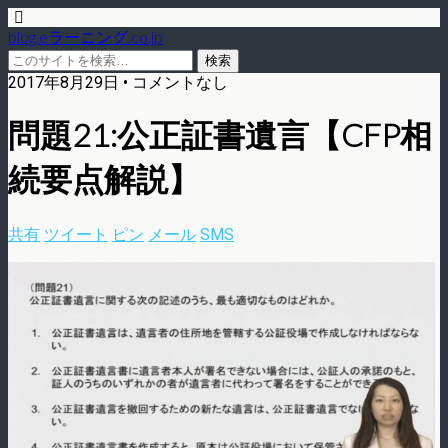
blog.eラーニング.co.jp
2017年8月29日 • コメントなし
問題21:公正証書遺言【CFP相
続要点解説】
共有
ツイート
ピン
メール
SMS