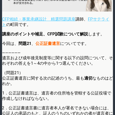
CFP相続・事業承継設計 精選問題講座
講師、
FPサテライ
ト
の町田です。
講座のポイントや補足、CFP試験について解説
します。
今回は、
問題21
、
公正証書遺言
についてです。
——————
遺言および成年後見制度等に関する以下の設問について、そ
れぞれの答えを1～4の中から1つ選んでください。
（問題21）
公正証書遺言に関する次の記述のうち、最も
適切
なものはど
れか。
1．公正証書遺言は、遺言者の住所地を管轄する公証役場で
作成しなければならない。
2．公正証書遺言書に遺言者本人が署名できない場合には、
公証人の承諾のもと、証人のうちのいずれかの者が遺言者に