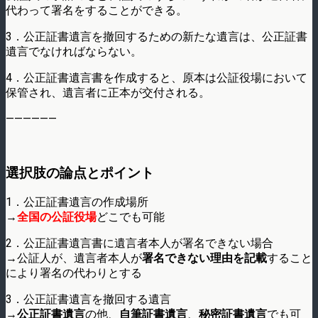
代わって署名をすることができる。
3．公正証書遺言を撤回するための新たな遺言は、公正証書
遺言でなければならない。
4．公正証書遺言書を作成すると、原本は公証役場において
保管され、遺言者に正本が交付される。
——————
選択肢の論点とポイント
1．公正証書遺言の作成場所
→
全国の公証役場
どこでも可能
2．公正証書遺言書に遺言者本人が署名できない場合
→公証人が、遺言者本人が
署名できない理由を記載
すること
により署名の代わりとする
3．公正証書遺言を撤回する遺言
→
公正証書遺言
の他、
自筆証書遺言
、
秘密証書遺言
でも可