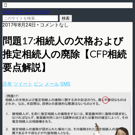
blog.eラーニング.co.jp
2017年8月24日 • コメントなし
問題17:相続人の欠格および
推定相続人の廃除【CFP相続
要点解説】
共有
ツイート
ピン
メール
SMS