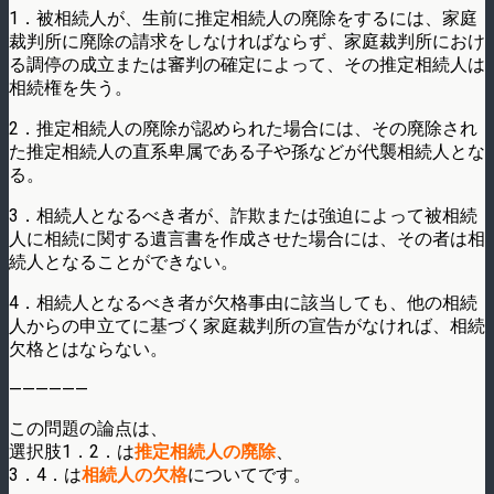
1．被相続人が、生前に推定相続人の廃除をするには、家庭
裁判所に廃除の請求をしなければならず、家庭裁判所におけ
る調停の成立または審判の確定によって、その推定相続人は
相続権を失う。
2．推定相続人の廃除が認められた場合には、その廃除され
た推定相続人の直系卑属である子や孫などが代襲相続人とな
る。
3．相続人となるべき者が、詐欺または強迫によって被相続
人に相続に関する遺言書を作成させた場合には、その者は相
続人となることができない。
4．相続人となるべき者が欠格事由に該当しても、他の相続
人からの申立てに基づく家庭裁判所の宣告がなければ、相続
欠格とはならない。
——————
この問題の論点は、
選択肢1．2．は
推定相続人の廃除
、
3．4．は
相続人の欠格
についてです。