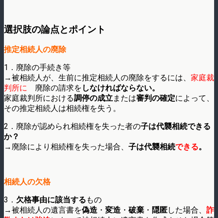
選択肢の論点とポイント
推定相続人の廃除
1．廃除の手続き等
→被相続人が、生前に推定相続人の廃除をするには、
家庭裁
判所に
廃除の請求を
しなければならない。
家庭裁判所における
調停の成立
または
審判の確定
によって、
その推定相続人は相続権を失う。
2．廃除が認められ相続権を失った者の
子は代襲相続できる
か？
→廃除により相続権を失った場合、
子は代襲相続
できる
。
相続人の欠格
3．
欠格事由に該当する
もの
→被相続人の遺言書を
偽造
・
変造
・
破棄
・
隠匿
した場合、
詐