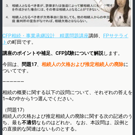
CFP相続・事業承継設計 精選問題講座
講師、
FPサテライ
ト
の町田です。
講座のポイントや補足、CFP試験について解説
します。
今回は、
問題17
、
相続人の欠格および推定相続人の廃除
に
ついてです。
——————
相続の概要に関する以下の設問について、それぞれの答えを
1~4の中から1つ選んでください。
（問題17）
相続人の欠格および推定相続人の廃除に関する次の記述のう
ち、最も
不適切
なものはどれか。 なお、本設問は、設例と
の直接的な関連はないものとする。