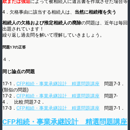
欺または強迫
によって被相続人に遺言書を作成させた場合等
4．欠格事由に該当する相続人は、
当然に相続権を失う
相続人の欠格および推定相続人の廃除
の問題は、近年は毎回
出題されています！
繰り返し過去問を解いて理解していきましょう。
問題17の正答
４．
同じ論点の問題
17-1．
CFP相続・事業承継設計 精選問題講座
問題7-3．
(類似の問題)
17-2．
CFP相続・事業承継設計 精選問題講座
問題7-
4． 比較:問題7-2．
17-3．
CFP相続・事業承継設計 精選問題講座
問題7-1．
CFP相続・事業承継設計 精選問題講座