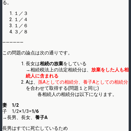
る。
１／３
１／４
１／６
３／８
——————
この問題の論点は次の通りです。
長女は
相続の放棄
をしている
→相続税法上の法定相続分は、
放棄をした人も相
続人に含まれる
Aは、
孫Aとしての相続分、養子Aとしての相続分
を合わせて取得する(問題１と同じ)
各相続人の相続分は以下になります。
妻 1/2
子 1/2×1/3=
1/6
→長男、長女、
養子A
長男はすでに死亡しているため