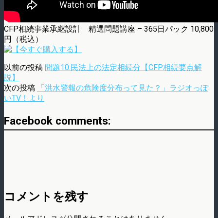
CFP相続事業承継設計 精選問題講座 – 365日パック 10,800
円（税込）
以前の投稿
問題10:民法上の法定相続分【CFP相続要点解
説】
次の投稿
「洪水警報の危険度分布って見た？」ラジオっぽ
いTV！より
Facebook comments:
コメントを残す