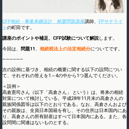
CFP相続・事業承継設計 精選問題講座
講師、
FPサテライ
ト
の町田です。
講座のポイントや補足、CFP試験について解説
します。
今回は、
問題11
、
相続税法上の法定相続分
についてです。
——————
次の設例に基づき、相続の概要に関する以下の設問につい
て、それぞれの答えを1～4の中から1つ選んでください。
＜設例＞
高倉憲司さん（以下「高倉さん」 という）は、将来の相続
対策について検討している。平成28年11月末の高倉さんの
親族関係図等は以下のとおりである。なお、高倉さんおよび
その親族は、全員日本国籍を有し、その住所は日本国内にあ
り、高倉さんの所有財産はすべて日本国内にある。また、各
設問間に関連はないものとする。