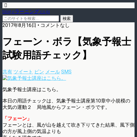
blog.eラーニング.co.jp
2017年8月16日 • コメントなし
フェーン・ボラ【気象予報士
試験用語チェック】
共有
ツイート
ピン
メール
SMS
気象予報士講座はこちら。
本日の用語チェックは、気象予報士講座第10章中小規模の
大気の運動２ 局地風からフェーン・ボラです。
「フェーン」
フェーンとは、風が山を越えて吹き下りてきた結果、風下側
の方が風上側の気温よりも