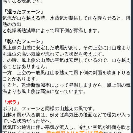
高くなる現象です。
「湿ったフェーン」
気流が山を越える時、水蒸気が凝結して雨を降らせると、潜
熱の放出
と乾燥断熱減率によって風下側が昇温します。
「乾いたフェーン」
風上側の山麓に安定した成層があり、その上空には山麓より
も温位の高い気流が流れている状況を考えます。
この時、風上側の山麓の空気は安定しているので、山を越え
ることはありません。
一方、上空の一般風は山を越えて風下側の斜面を吹き下りる
ことがあります。
すると、乾燥断熱減率によって昇温しますから、風上側の気
温よりも風上側は高温になっています。
「ボラ」
ボラは、フェーンと同様の山越えの風です。
山越え風が入る前は、例えば高気圧の後面などで暖気が入っ
ている状態だった所へ、
低気圧の通過に伴い寒気が流入し、冷たい空気が斜面を吹き