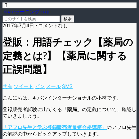
blog.eラーニング.co.jp
2017年7月4日 • コメントなし
登販：用語チェック【薬局の
定義とは?】【薬局に関する
正誤問題】
共有
ツイート
ピン
メール
SMS
こんにちは、キバンインターナショナルの小林です。
登録販売者試験に出てくる
「薬局」
の定義について、確認し
ていきましょう。
「アフロ先生と学ぶ登録販売者最短合格講座」
のアフロ先生
の解説の中からピックアップしていきます。