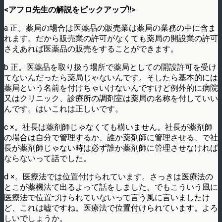
<アフロ先生の解説をピックアップ!!>
a 正。薬局の場合は医薬品の販売業は薬局の業務の中に含ま
れます。だから販売業の許可がなくても薬局の開設業の許可
さえあれば医薬品の販売をすることができます。
b 正。医薬品を取り扱う場所で薬局としての開設許可を受け
てないんだったら薬局じゃないんです。そしたら基本的には
薬局という名前を付けちゃいけないんですけど例外的に病院
又はクリニック、診療所の調剤室は薬局の名称を付していい
んです。はいこれは正しいです。
c ×。社長は薬剤師じゃなくても構いません。社長が薬剤師
の場合は自分で管理するか、誰か薬剤師に管理させる、で社
長が薬剤師じゃない時は必ず誰か薬剤師に管理させなければ
ならないって話でした。
d ×。医療法では位置付けられています。さっきは医療法の
とこが薬機法て出るよって話をしました。でもこういう風に
医療法で位置づけられていないって言う風に言いましたけ
ど、これは嘘ですね。医療法で位置付けられています。よろ
しいでしょうか。