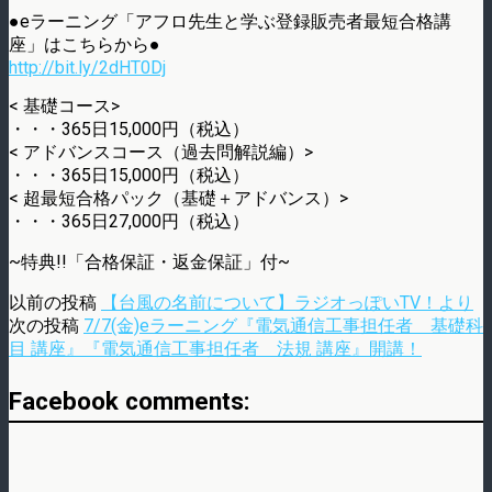
●eラーニング「アフロ先生と学ぶ登録販売者最短合格講
座」はこちらから●
http://bit.ly/2dHT0Dj
< 基礎コース>
・・・365日15,000円（税込）
< アドバンスコース（過去問解説編）>
・・・365日15,000円（税込）
< 超最短合格パック（基礎＋アドバンス）>
・・・365日27,000円（税込）
~特典!!「合格保証・返金保証」付~
以前の投稿
【台風の名前について】ラジオっぽいTV！より
次の投稿
7/7(金)eラーニング『電気通信工事担任者 基礎科
目 講座』『電気通信工事担任者 法規 講座』開講！
Facebook comments: