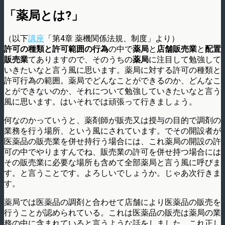
「薬局とは?」
（以下
講座
「第4章 薬機関係法規、制度」より）
許可の種類と許可範囲の行為
の中で
薬局
と
店舗販売業
と
配置
販売業
てありますので、そのうちの
薬局
に注目して勉強して
いきたいなと言う風に思います。薬局に対する許可の種類と
許可行為の範囲。薬局でどんなことができるのか、どんなこ
とができないのか、それについて勉強していきたいなと言う
風に思います。はいそれでは頑張って行きましょう。
何なのかっていうと、薬剤師が販売又は授与の目的で調剤の
業務を行う場所、という風にされています。でその開設者が
医薬品の販売業を併せ持行う場合には、これ薬局の開設の許
可の中でやりますんでね、販売業の許可を併せ持つ場合には
その販売業に必要な場所も含めて全部薬局と言う風に呼びま
す。と言うことです。よろしいでしょうか。じゃあ次行きま
す。
薬局では医薬品の調剤と合わせて店舗により医薬品の販売を
行うことが認められている。これは医薬品の販売は薬局の業
務の中に含まれていると言うような話をしました。これ正し