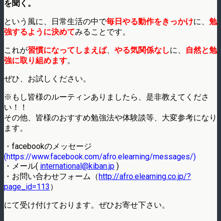
を聞く。
という風に、日常生活の中で
毎日やる動作をきっかけ
に、
勉
強するように決めて
みることです。
これが
習慣になってしまえば
、
やる気関係なし
に、
自然と勉
強に取り組めます
。
ぜひ、お試しください。
※もし皆様のルーティンありましたら、是非教えてくださ
い！！
その他、皆様のおすすめ勉強法や体験談等、大変参考になり
ます。
・facebookのメッセージ
(https://www.facebook.com/afro.elearning/messages/)
・メール(
international@kiban.jp
)
・お問い合わせフォーム（
http://afro.elearning.co.jp/?
page_id=113
）
にて受け付けております。ぜひお寄せ下さい。