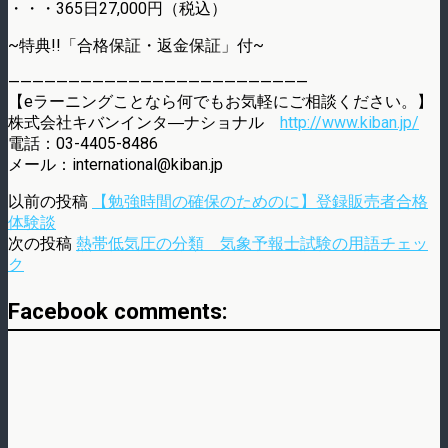
・・・365日27,000円（税込）
~特典!!「合格保証・返金保証」付~
—————————————————————————
【eラーニングことなら何でもお気軽にご相談ください。】
株式会社キバンインタ―ナショナル
http://www.kiban.jp/
電話：03-4405-8486
メール：international@kiban.jp
以前の投稿
【勉強時間の確保のためのに】登録販売者合格
体験談
次の投稿
熱帯低気圧の分類 気象予報士試験の用語チェッ
ク
Facebook comments: