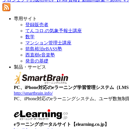
専用サイト
登録販売者
てんコロ.の気象予報士講座
数学
マンション管理士講座
箭島裕治eBASS塾
西直樹e音楽塾
発音の基礎
製品・サービス
PC、iPhone対応のeラーニング学習管理システム（LMS）【
http://smartbrain.info/
PC、iPhone対応のeラーニングシステム。ユーザ数無
eラーニングポータルサイト【elearning.co.jp】