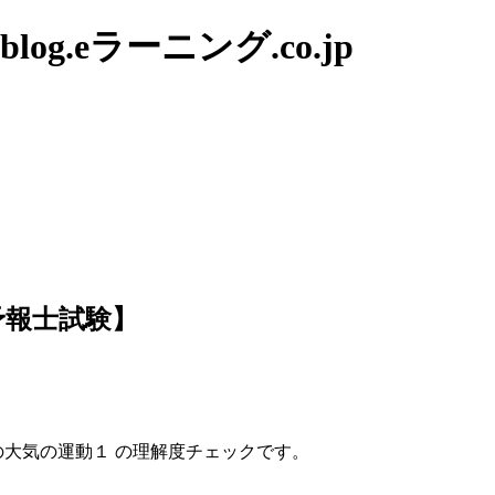
g.eラーニング.co.jp
予報士試験】
の大気の運動１ の理解度チェックです。