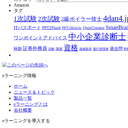
Amazon
タグ
4dan4.j
1次試験
2次試験
2級ボイラー技士
SmartBra
ITパスポート
PPT2Flash
QuizCreator
PPT2Mobile
中小企業診断士
ワンポイントアドバイス
資格
証券外務員
過去問
秋期
講座
試験
資格取得
運行管理者
野
eラーニング情報
ホーム
ニュース＆トピック
製品一覧
eラーニングとは
会社概要
eラーニングを導入する