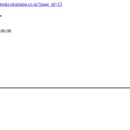
//tenki.elearning.co.jp/?page_id=15
す
.06.08