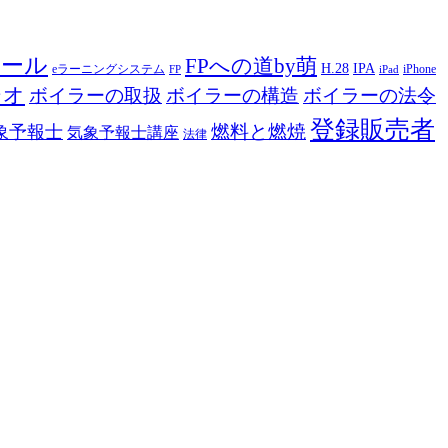
ツール
FPへの道by萌
H.28
IPA
eラーニングシステム
iPhone
FP
iPad
ジオ
ボイラーの取扱
ボイラーの構造
ボイラーの法令
登録販売者
燃料と燃焼
象予報士
気象予報士講座
法律