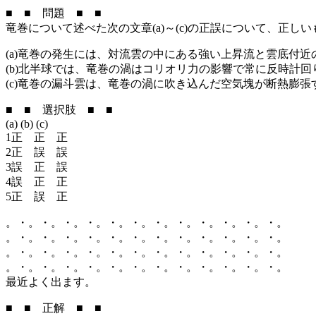
■ ■ 問題 ■ ■
竜巻について述べた次の文章(a)～(c)の正誤について、正し
(a)竜巻の発生には、対流雲の中にある強い上昇流と雲底付
(b)北半球では、竜巻の渦はコリオリ力の影響で常に反時計回
(c)竜巻の漏斗雲は、竜巻の渦に吹き込んだ空気塊が断熱膨
■ ■ 選択肢 ■ ■
(a) (b) (c)
1正 正 正
2正 誤 誤
3誤 正 誤
4誤 正 正
5正 誤 正
。・。・。・。・。・。・。・。・。・。・。・。・。
。・。・。・。・。・。・。・。・。・。・。・。・。
。・。・。・。・。・。・。・。・。・。・。・。・。
。・。・。・。・。・。・。・。・。・。・。・。・。
最近よく出ます。
■ ■ 正解 ■ ■