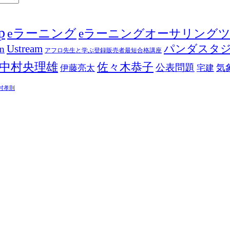
p
eラーニング
eラーニングオーサリング
Ustream
パンダスタ
in
アフロ先生と学ぶ登録販売者最短合格講座
中村央理雄
佐々木恭子
公表問題
伊藤亮太
気
宅建
村孝則