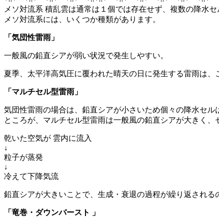
メソ対流系 積乱雲は通常は１個では存在せず、複数の降水セ
メソ対流系には、いくつか種類があります。
「気団性雷雨」
一般風の鉛直シアが弱い状況で発生しやすい。
夏季、太平洋高気圧に覆われた晴天の日に発生する雷雨は、
「マルチセル型雷雨」
気団性雷雨の場合は、鉛直シアが小さいため個々の降水セル
ところが、マルチセル型雷雨は一般風の鉛直シアが大きく、
乾いた空気が 雲内に流入
↓
粒子が蒸発
↓
冷えて下降気流
鉛直シアが大きいことで、生成・衰退の過程が繰り返されるの
「竜巻・ダウンバースト 」