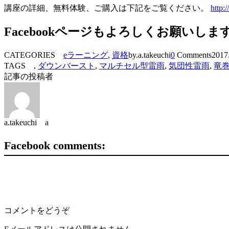
講座の詳細、無料体験、ご購入は下記をご覧ください。
http:
Facebookページもよろしくお願いしま
CATEGORIES
eラーニング
,
資格
by.a.takeuchi
0
Comments
2017
TAGS ,
ダウンバースト
,
マルチセル型雷雨
,
気団性雷雨
,
竜
記事の投稿者
a.takeuchi a
Facebook comments:
コメントをどうぞ