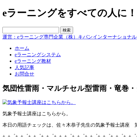
eラーニングをすべての人に！blo
運営：eラーニング専門企業（株）キバンインターナショナル
ホーム
eラーニングシステム
eラーニング教材
人気記事
お問合せ
気団性雷雨・マルチセル型雷雨・竜巻・
気象予報士講座はこちらから。
本日の用語チェックは、佐々木恭子先生の気象予報士講座 第
+..+゜+..+゜+..+゜+..+゜+..+..+゜+..+゜+..+゜+..+゜+..+゜+..+゜