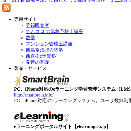
８ 清上防風湯～漢方に慣れる【登録販売者講座 ミニ講座
専用サイト
登録販売者
てんコロ.の気象予報士講座
数学
マンション管理士講座
箭島裕治eBASS塾
西直樹e音楽塾
発音の基礎
製品・サービス
PC、iPhone対応のeラーニング学習管理システム（LMS）【
http://smartbrain.info/
PC、iPhone対応のeラーニングシステム。ユーザ数無
eラーニングポータルサイト【elearning.co.jp】