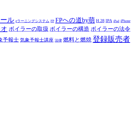
ツール
FPへの道by萌
H.28
IPA
eラーニングシステム
iPhone
FP
iPad
ジオ
ボイラーの取扱
ボイラーの構造
ボイラーの法令
登録販売者
燃料と燃焼
象予報士
気象予報士講座
法律