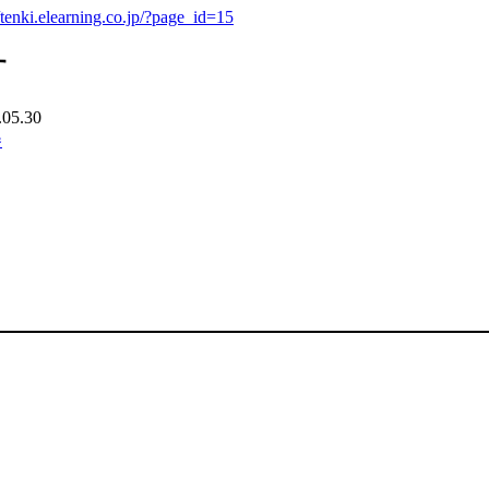
//tenki.elearning.co.jp/?page_id=15
す
.05.30
巻