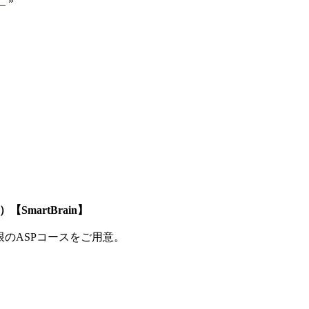
】
»
SmartBrain】
制限のASPコースをご用意。