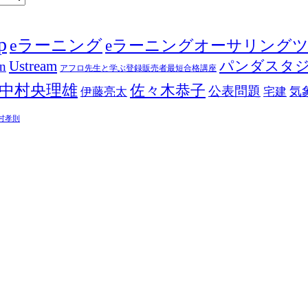
p
eラーニング
eラーニングオーサリング
Ustream
パンダスタ
in
アフロ先生と学ぶ登録販売者最短合格講座
中村央理雄
佐々木恭子
公表問題
伊藤亮太
気
宅建
村孝則