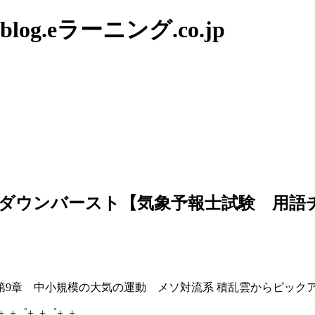
g.eラーニング.co.jp
ダウンバースト【気象予報士試験 用語
9章 中小規模の大気の運動 メソ対流系 積乱雲からピック
+..+゜+..+゜+..+