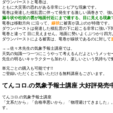
ダウンバーストと竜巻は、
ともに大災害の恐れがある非常にシビアな現象です。
竜巻は発達した積乱雲に伴って発生する激しい渦巻きで、強
漏斗状や柱状の雲が地面付近にまで達する、目に見える現象
竜巻は移動方向 に沿って、
線状
に被害が及ぶのが特徴です。
ダウンバーストは発達した積乱雲の下に起こる非常に強い下
竜巻と違って 目に見えません。地面に勢いよくぶつかり四方
ダウンバーストによる被害は、竜巻が線状であるのに対して
→→佐々木先生の気象予報士講座では、
天気の知識一つ一つにこうやって考えるんだよというメッセ
先生の明るいキャラクターも加わり、楽しいという気持ちで
単元ごとの購入も可能です!!
ご登録いただくとご覧いただける無料講座もございます。
てんコロ.の気象予報士講座 大好評発売
てんコロ.の気象予報士講座
「文系だから」「合格率悪いから」「物理避けてきました」
す。