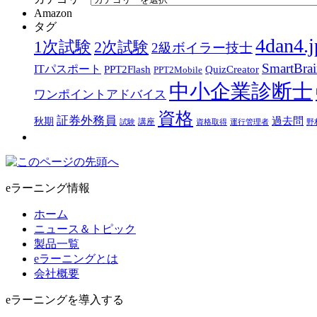
Amazon
タグ
4dan4.j
1次試験
2次試験
2級ボイラー技士
SmartBra
ITパスポート
PPT2Flash
QuizCreator
PPT2Mobile
中小企業診断士
ワンポイントアドバイス
資格
証券外務員
過去問
秋期
講座
試験
資格取得
運行管理者
野
eラーニング情報
ホーム
ニュース＆トピック
製品一覧
eラーニングとは
会社概要
eラーニングを導入する