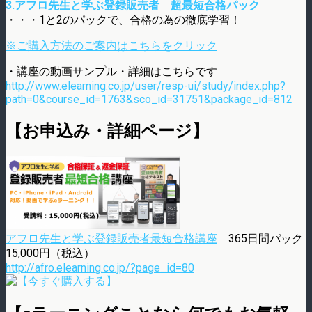
3.アフロ先生と学ぶ登録販売者 超最短合格パック
・・・1と2のパックで、合格の為の徹底学習！
※ご購入方法のご案内はこちらをクリック
・講座の動画サンプル・詳細はこちらです
http://www.elearning.co.jp/user/resp-ui/study/index.php?
path=0&course_id=1763&sco_id=31751&package_id=812
【お申込み・詳細ページ】
アフロ先生と学ぶ登録販売者最短合格講座
365日間パック
15,000円（税込）
http://afro.elearning.co.jp/?page_id=80