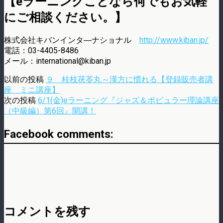
【eラーニングことなら何でもお気軽
にご相談ください。】
株式会社キバンインタ―ナショナル
http://www.kiban.jp/
電話：03-4405-8486
メール：international@kiban.jp
以前の投稿
９ 桂枝茯苓丸～漢方に慣れる【登録販売者講
座 ミニ講座】
次の投稿
6/1(金)eラーニング『ジャズ＆ポピュラー理論講座
（中級編）第6回』開講！
Facebook comments:
コメントを残す