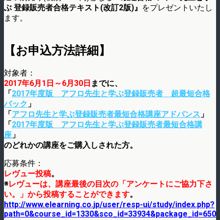
ぶ 登録販売者合格テキスト(改訂2版)』
をプレゼントいたし
ます。
【お申込方法詳細】
対象者：
2017年6月1日～6月30日
までに、
「
2017年度版 アフロ先生と学ぶ登録販売者 超最短合格
パック
」
「
アフロ先生と学ぶ登録販売者最短合格講座アドバンス
」
「
2017年度版 アフロ先生と学ぶ登録販売者最短合格講
座
」
のどれかの講座をご購入しされた方。
応募条件：
レヴュー投稿
。
※
レ
ヴューは、講座最後の目次の「アンケートにご協力下さ
い。」から投稿することができます
。
http://www.elearning.co.jp/user/resp-ui/study/index.php?
path=0&course_id=1330&sco_id=33934&package_id=650