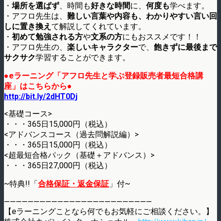
・
場所を選ばず
、時間も
好きな時間
に、
何度も
学べます。
・アフロ先生は、
難しい言葉や内容も、わかりやすい言い回
しに置き換え
て解説してくれています。
・
初めて勉強される方
や
文系の方
にもおススメです！！
・アフロ先生の、
楽しいキャラクター
で、
飽きずに最後まで
サクサク
学習することができます。
●eラーニング「アフロ先生と学ぶ登録販売者最短合格講
座」はこちらから●
http://bit.ly/2dHT0Dj
<基礎コース>
・・・365日15,000円（税込）
<アドバンスコース（過去問解説編）>
・・・365日15,000円（税込）
<超最短合格パック（基礎＋アドバンス）>
・・・365日27,000円（税込）
~特典!!「
合格保証・返金保証
」付~
—————————————————————————
【eラーニングことなら何でもお気軽にご相談ください。】