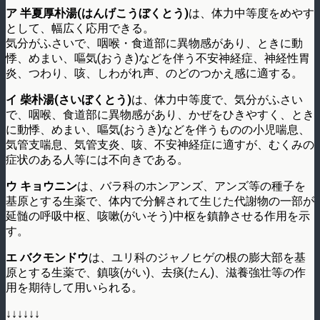
ア 半夏厚朴湯(はんげこうぼくとう)
は、体力中等度をめやす
として、幅広く応用できる。
気分がふさいで、咽喉・食道部に異物感があり、ときに動
悸、めまい、嘔気(おうき)などを伴う不安神経症、神経性胃
炎、つわり、咳、しわがれ声、のどのつかえ感に適する。
イ 柴朴湯(さいぼくとう)
は、体力中等度で、気分がふさい
で、咽喉、食道部に異物感があり、かぜをひきやすく、とき
に動悸、めまい、嘔気(おうき)などを伴うものの小児喘息、
気管支喘息、気管支炎、咳、不安神経症に適すが、むくみの
症状のある人等には不向きである。
ウ キョウニン
は、バラ科のホンアンズ、アンズ等の種子を
基原とする生薬で、体内で分解されて生じた代謝物の一部が
延髄の呼吸中枢、咳嗽(がいそう)中枢を鎮静させる作用を示
す。
エ バクモンドウ
は、ユリ科のジャノヒゲの根の膨大部を基
原とする生薬で、鎮咳(がい)、去痰(たん)、滋養強壮等の作
用を期待して用いられる。
↓↓↓↓↓↓