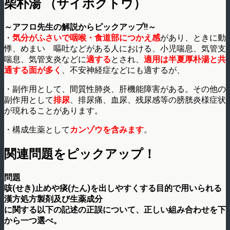
柴朴湯 （サイボクトウ）
～アフロ先生の解説からピックアップ!!～
・
気分がふさいで咽喉・食道部につかえ感
があり、ときに動
悸、めまい 嘔吐などがある人における、小児喘息、気管支
喘息、気管支炎などに
適する
とされ、
適用は半夏厚朴湯と共
通する面が多く
、不安神経症などにも適するが、
・副作用として、間質性肺炎、肝機能障害がある。その他の
副作用として
排尿
、排尿痛、血尿、残尿感等の膀胱炎様症状
が現れることがあります。
・構成生薬として
カンゾウを含みます
。
関連問題をピックアップ！
問題
咳(せき)止めや痰(たん)を出しやすくする目的で用いられる
漢方処方製剤及び生薬成分
に関する以下の記述の正誤について、正しい組み合わせを下
から一つ選べ。