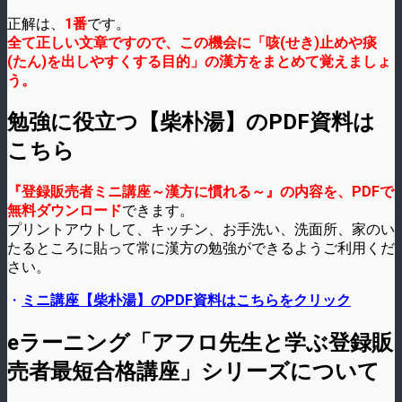
正解は、
1番
です。
全て正しい文章ですので、この機会に「咳(せき)止めや痰
(たん)を出しやすくする目的」の漢方をまとめて覚えましょ
う。
勉強に役立つ【柴朴湯】のPDF資料は
こちら
『登録販売者ミニ講座～漢方に慣れる～』の内容を、PDFで
無料ダウンロード
できます。
プリントアウトして、キッチン、お手洗い、洗面所、家のい
たるところに貼って常に漢方の勉強ができるようご利用くだ
さい。
・
ミニ講座【柴朴湯】のPDF資料はこちらをクリック
eラーニング「アフロ先生と学ぶ登録販
売者最短合格講座」シリーズについて