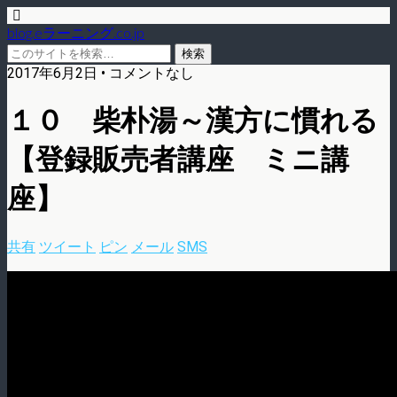
blog.eラーニング.co.jp
2017年6月2日 • コメントなし
１０ 柴朴湯～漢方に慣れる
【登録販売者講座 ミニ講
座】
共有
ツイート
ピン
メール
SMS