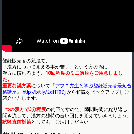
登録販売者の勉強で、
「漢方について覚える事が苦手」という方の為に、
漢方に慣れるよう、
10回程度のミニ講座をご用意しまし
た。
重要な漢方薬
について『
アフロ先生と学ぶ登録販売者最短合
格講座
』
http://bit.ly/2dHT0Dj
から解説をピックアップしご
紹介いたします。
1つの漢方で3分程度
の内容ですので、隙間時間に繰り返し
聞き流して、漢方の独特の言い回しを覚えていきましょう。
試験直前対策
としても、ご活用ください。