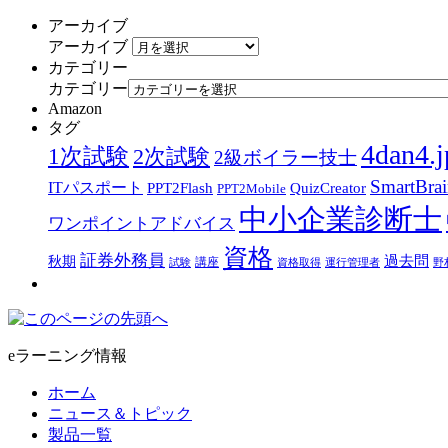
アーカイブ
アーカイブ
カテゴリー
カテゴリー
Amazon
タグ
4dan4.j
1次試験
2次試験
2級ボイラー技士
SmartBra
ITパスポート
PPT2Flash
QuizCreator
PPT2Mobile
中小企業診断士
ワンポイントアドバイス
資格
証券外務員
過去問
秋期
講座
試験
資格取得
運行管理者
野
eラーニング情報
ホーム
ニュース＆トピック
製品一覧