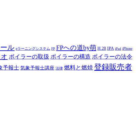
ツール
FPへの道by萌
H.28
IPA
eラーニングシステム
iPhone
FP
iPad
ジオ
ボイラーの取扱
ボイラーの構造
ボイラーの法令
登録販売者
燃料と燃焼
象予報士
気象予報士講座
法律