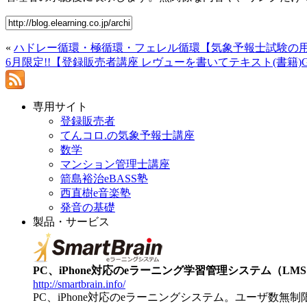
«
ハドレー循環・極循環・フェレル循環【気象予報士試験の
6月限定!!【登録販売者講座 レヴューを書いてテキスト(書籍)GE
専用サイト
登録販売者
てんコロ.の気象予報士講座
数学
マンション管理士講座
箭島裕治eBASS塾
西直樹e音楽塾
発音の基礎
製品・サービス
PC、iPhone対応のeラーニング学習管理システム（LMS）【
http://smartbrain.info/
PC、iPhone対応のeラーニングシステム。ユーザ数無