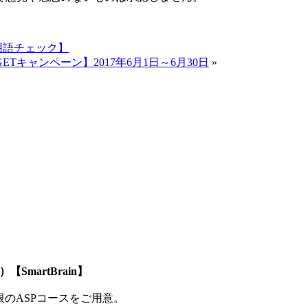
用語チェック】
Tキャンペーン】2017年6月1日～6月30日
»
SmartBrain】
制限のASPコースをご用意。