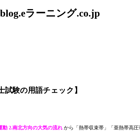
g.eラーニング.co.jp
士試験の用語チェック】
運動
2.南北方向の大気の流れ
から「熱帯収束帯」「亜熱帯高圧