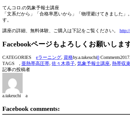
てんコロ.の気象予報士講座
「文系だから」「合格率悪いから」「物理避けてきました」
す。
講座の詳細、無料体験、ご購入は下記をご覧ください。
http:
Facebookページもよろしくお願いしま
CATEGORIES
eラーニング
,
資格
by.a.takeuchi
0
Comments
2017
TAGS ,
亜熱帯高圧帯
,
佐々木恭子
,
気象予報士講座
,
熱帯収
記事の投稿者
a.takeuchi a
Facebook comments: