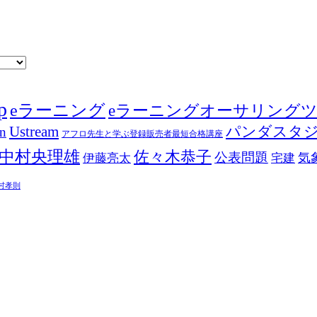
p
eラーニング
eラーニングオーサリング
Ustream
パンダスタ
in
アフロ先生と学ぶ登録販売者最短合格講座
中村央理雄
佐々木恭子
公表問題
伊藤亮太
気
宅建
村孝則