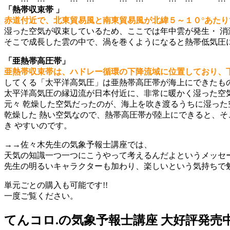
「熱帯収束帯 」
赤道付近で、北東貿易風と南東貿易風が北緯５～１０°あた
湿った空気が収束しているため、ここでは年中雲が発生・ 消
そこで成長した雲の中で、渦を巻くようになると熱帯低気圧に
「亜熱帯高圧帯」
亜熱帯収束帯は、ハドレー循環の下降流域に位置しており、
してくる「太平洋高気圧」は亜熱帯高圧帯が海上にできたも
太平洋高気圧の縁辺流が日本付近に、非常に暖かく湿った空
元々 乾燥した空気だったのが、海上を吹き渡るうちに湿った
乾燥した 熱い空気なので、熱帯高圧帯が陸上にできると、
き やすいのです。
→→佐々木先生の気象予報士講座では、
天気の知識一つ一つにこうやって考えるんだよというメッセ
先生の明るいキャラクターも加わり、楽しいという気持ちで
単元ごとの購入も可能です!!
一度ご覧ください。
てんコロ.の気象予報士講座 大好評発売