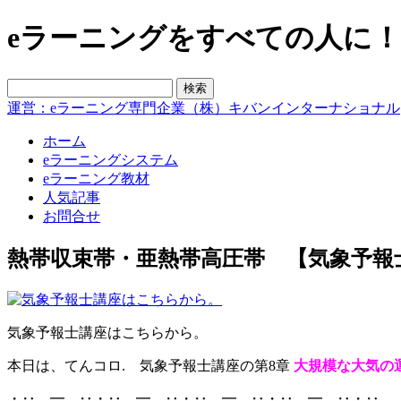
eラーニングをすべての人に！blo
運営：eラーニング専門企業（株）キバンインターナショナル
ホーム
eラーニングシステム
eラーニング教材
人気記事
お問合せ
熱帯収束帯・亜熱帯高圧帯 【気象予報
気象予報士講座はこちらから。
本日は、てんコロ. 気象予報士講座の第8章
大規模な大気の
・‥…━…‥・‥…━…‥・‥…━…‥・‥…━…‥・‥…