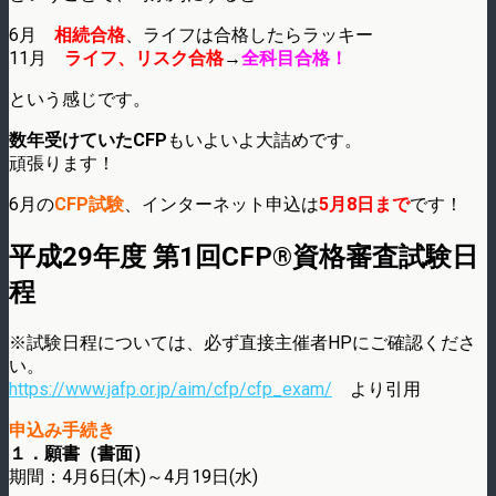
6月
相続合格
、ライフは合格したらラッキー
11月
ライフ、リスク合格
→
全科目合格！
という感じです。
数年受けていたCFP
もいよいよ大詰めです。
頑張ります！
6月の
CFP試験
、インターネット申込は
5月8日まで
です！
平成29年度 第1回CFP®資格審査試験日
程
※試験日程については、必ず直接主催者HPにご確認くださ
い。
https://www.jafp.or.jp/aim/cfp/cfp_exam/
より引用
申込み手続き
１．願書（書面）
期間：4月6日(木)～4月19日(水)