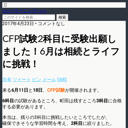
blog.eラーニング.co.jp
2017年4月23日 • コメントなし
CFP試験2科目に受験出願し
ました！6月は相続とライフ
に挑戦！
共有
ツイート
ピン
メール
SMS
来る
6月11日
と
18日
、
CFP試験
が開催されます。
6科目
の試験があるところ、町田は残すところ
3科目
に合格
する必要があります。
本当は、残りの3科目に挑戦したいところでしたが、
確保できそうな学習時間を考え、
2科目
に絞りました。