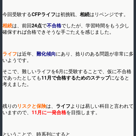
今回受験する
CFPライフ
は初挑戦、
相続
はリベンジです。
相続
は、前回
24点
で
不合格
でしたが、学習時間をもう少し
確保すれば合格できそうな手ごたえを感じました。
ライフ
は近年、
難化傾向
にあり、捻りのある問題が非常に多
いようです。
そこで、難しいライフを6月に受験することで、仮に不合格
であったとしても
11月で合格するためのステップ
になると
考えました。
残りの
リスクと保険
は、
ライフ
よりは易しい科目と言われて
いますので、
11月に一発合格
を目指します。
ということで、時系列にすると