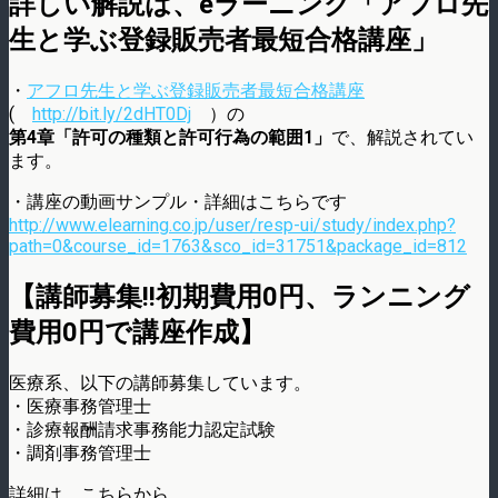
詳しい解説は、eラーニング「アフロ先
生と学ぶ登録販売者最短合格講座」
・
アフロ先生と学ぶ登録販売者最短合格講座
(
http://bit.ly/2dHT0Dj
）の
第4章「許可の種類と許可行為の範囲1」
で、解説されてい
ます。
・講座の動画サンプル・詳細はこちらです
http://www.elearning.co.jp/user/resp-ui/study/index.php?
path=0&course_id=1763&sco_id=31751&package_id=812
【講師募集!!初期費用0円、ランニング
費用0円で講座作成】
医療系、以下の講師募集しています。
・医療事務管理士
・診療報酬請求事務能力認定試験
・調剤事務管理士
詳細は、こちらから