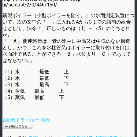
ui/scoList/2/0/446/150/
鋼製ボイラー（小型ボイラーを除く。）の水面測定装置につ
いて、次の文中の「 」に入れるAからCまでの語句の組合
せとして、法令上、正しいものは（1）～（5）のうちどれ
か｡
「「 A 」側連絡管は、管の途中に中高又は中低のない構造
とし、かつ、これを水柱管又はボイラーに取り付ける口は、
水面計で見ることができる「 B 」水位より「 C 」であって
はならない｡」
（1）水 最低 上
（2）水 最低 下
（3）水 最高 下
（4）蒸気 最高 上
（5）蒸気 最低 下
2級ボイラー技士 講座