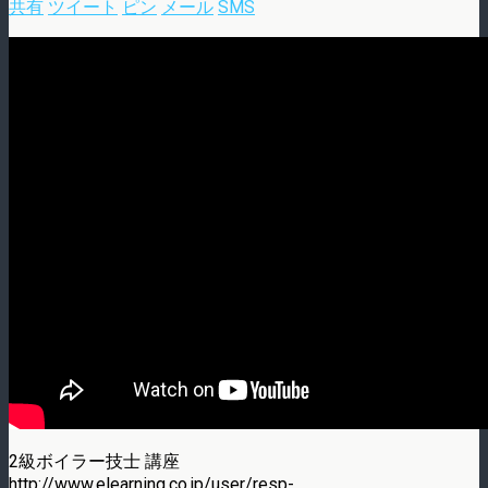
共有
ツイート
ピン
メール
SMS
2級ボイラー技士 講座
http://www.elearning.co.jp/user/resp-