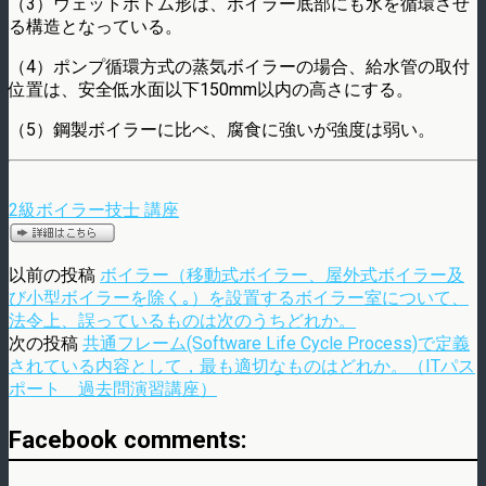
（3）ウェットボトム形は、ボイラー底部にも水を循環させ
る構造となっている。
（4）ポンプ循環方式の蒸気ボイラーの場合、給水管の取付
位置は、安全低水面以下150mm以内の高さにする。
（5）鋼製ボイラーに比べ、腐食に強いが強度は弱い。
2級ボイラー技士 講座
以前の投稿
ボイラー（移動式ボイラー、屋外式ボイラー及
び小型ボイラーを除く｡）を設置するボイラー室について、
法令上、誤っているものは次のうちどれか。
次の投稿
共通フレーム(Software Life Cycle Process)で定義
されている内容として，最も適切なものはどれか。（ITパス
ポート 過去問演習講座）
Facebook comments: