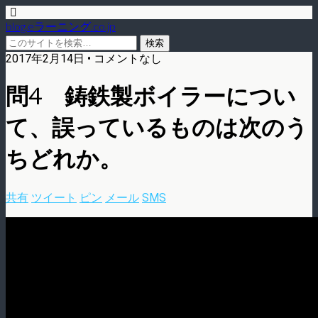
blog.eラーニング.co.jp
2017年2月14日 • コメントなし
問4 鋳鉄製ボイラーについ
て、誤っているものは次のう
ちどれか。
共有
ツイート
ピン
メール
SMS