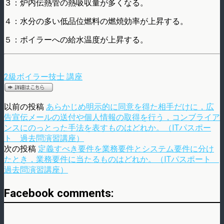
３：炉内伝熱管の熱吸収量が多くなる。
４：水分の多い低品位燃料の燃焼効率が上昇する。
５：ボイラーへの給水温度が上昇する。
2級ボイラー技士 講座
以前の投稿
あらかじめ明示的に同意を得た相手だけに，広
告宣伝メールの送付や個人情報の取得を行う，コンブライア
ンスにのっとった手法を表すものはどれか。（ITパスポー
ト 過去問演習講座）
次の投稿
定義すべき要件を業務要件とシステム要件に分け
たとき，業務要件に当たるものはどれか。（ITパスポート
過去問演習講座）
Facebook comments: