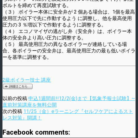
ボルトを締めて再度試験する。
（３） ボイラー本体に安全弁が 2 個ある場合は、1個を最高
使用圧力以下で先に作動するよう に調整し、他を最高使用
圧力の 3 ％増以下で作動するように調整する。
（４） エコノマイザの逃がし弁（安全弁）は、ボイラー本
体の安全弁より高い圧力に調整する。
（５） 最高使用圧力の異なるボイラーが連絡している場
合、各ボイラーの安全弁は、最高使用圧力の最も低いボイラ
ーを基準に調整する。
2級ボイラー技士 講座
以前の投稿
申込1週間前!!12/2(金)まで【気象予報士試験】~
直前対策講座を無料公開
次の投稿
11/25（金）eラーニング『セルフケアによるスト
レス対策』開講！
Facebook comments: