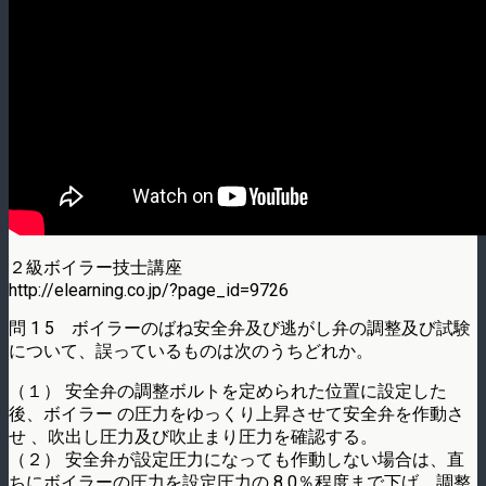
２級ボイラー技士講座
http://elearning.co.jp/?page_id=9726
問 1 5 ボイラーのばね安全弁及び逃がし弁の調整及び試験
について、誤っているものは次のうちどれか。
（１） 安全弁の調整ボルトを定められた位置に設定した
後、ボイラー の圧力をゆっくり上昇させて安全弁を作動さ
せ 、吹出し圧力及び吹止まり圧力を確認する。
（２） 安全弁が設定圧力になっても作動しない場合は、直
ちにボイラーの圧力を設定圧力の 8 0％程度まで下げ、調整